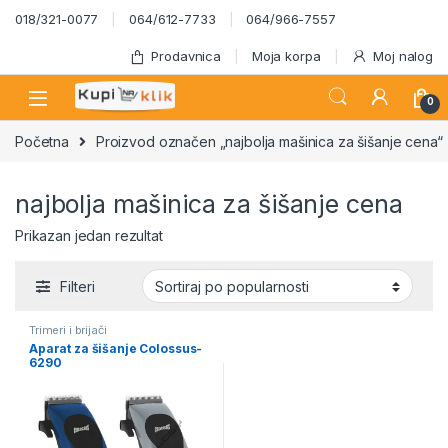
Skip to navigation
Skip to content
018/321-0077
064/612-7733
064/966-7557
Prodavnica
Moja korpa
Moj nalog
0
Početna
Proizvod označen „najbolja mašinica za šišanje cena“
najbolja mašinica za šišanje cena
Prikazan jedan rezultat
Filteri
Trimeri i brijači
Aparat za šišanje Colossus-
6290