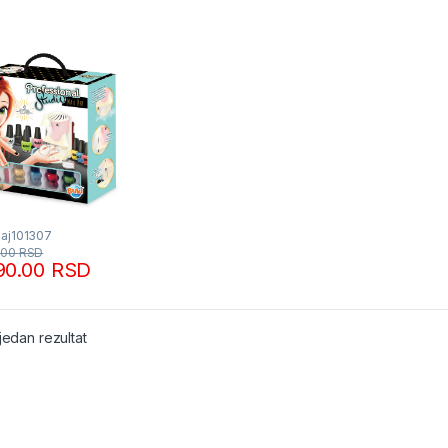
Baj101307
.00
RSD
90.00
RSD
jedan rezultat