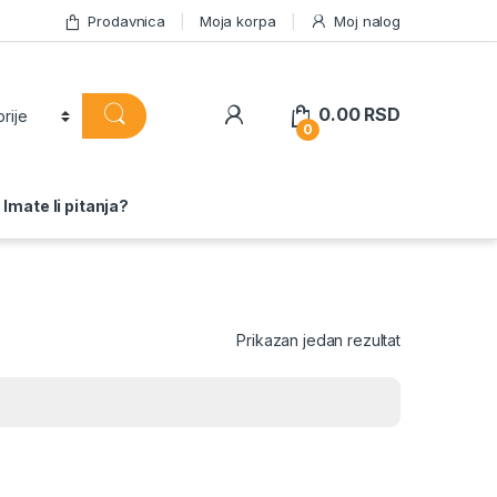
Prodavnica
Moja korpa
Moj nalog
0.00
RSD
0
Imate li pitanja?
Prikazan jedan rezultat