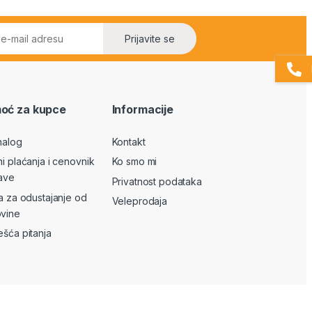
Prijavite se
oć za kupce
Informacije
nalog
Kontakt
ni plaćanja i cenovnik
Ko smo mi
ave
Privatnost podataka
va za odustajanje od
Veleprodaja
vine
ešća pitanja