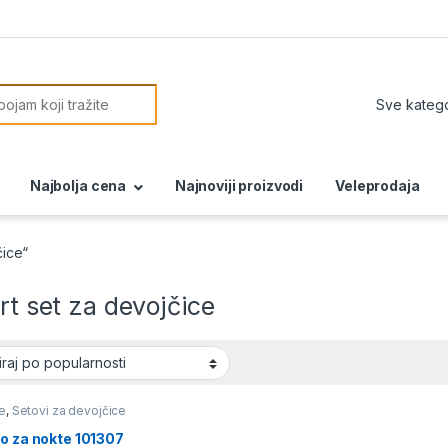
or:
Najbolja cena
Najnoviji proizvodi
Veleprodaja
čice“
art set za devojčice
e
,
Setovi za devojčice
o za nokte 101307