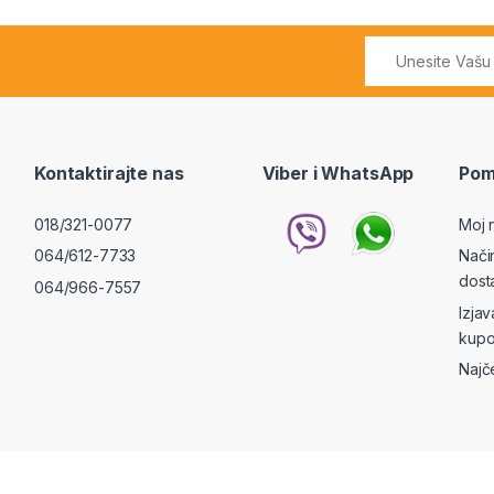
Kontaktirajte nas
Viber i WhatsApp
Pom
018/321-0077
Moj 
064/612-7733
Nači
dost
064/966-7557
Izja
kupo
Najč