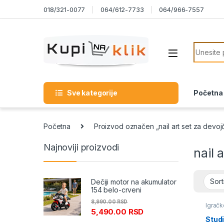
Skip to navigation
Skip to content
018/321-0077
064/612-7733
064/966-7557
Search f
Sve kategorije
Početna
Početna
Proizvod označen „nail art set za devoj
Najnoviji proizvodi
nail 
Dečiji motor na akumulator
154 belo-crveni
8,990.00
RSD
Igračk
5,490.00
RSD
Studi