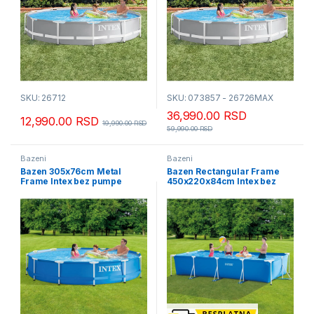
SKU: 26712
SKU: 073857 - 26726MAX
36,990.00
RSD
12,990.00
RSD
19,990.00
RSD
59,990.00
RSD
Bazeni
Bazeni
Bazen 305x76cm Metal
Bazen Rectangular Frame
Frame Intex bez pumpe
450x220x84cm Intex bez
pumpe