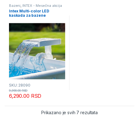
Bazeni
,
INTEX - Mesečna akcija
Intex Multi-color LED
kaskada za bazene
SKU: 28090
9,990.00
RSD
6,290.00
RSD
Sortirano po popular
Prikazano je svih 7 rezultata