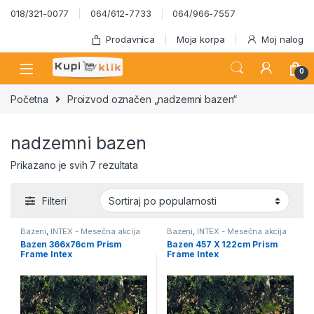
Skip to navigation
Skip to content
018/321-0077
064/612-7733
064/966-7557
Prodavnica
Moja korpa
Moj nalog
0
Početna
Proizvod označen „nadzemni bazen“
nadzemni bazen
Sortirano po popularnosti
Prikazano je svih 7 rezultata
Filteri
Bazeni
,
INTEX - Mesečna akcija
Bazeni
,
INTEX - Mesečna akcija
Bazen 366x76cm Prism
Bazen 457 X 122cm Prism
Frame Intex
Frame Intex