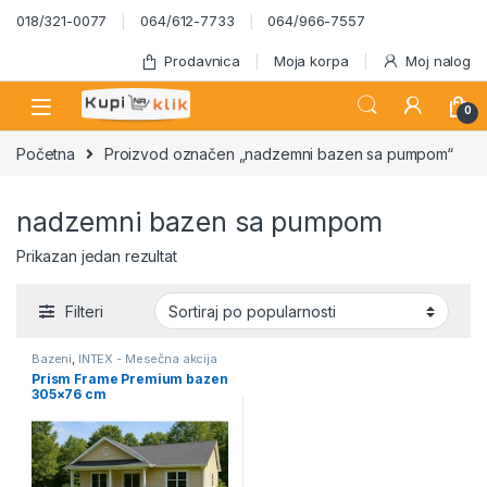
Skip to navigation
Skip to content
018/321-0077
064/612-7733
064/966-7557
Prodavnica
Moja korpa
Moj nalog
0
Početna
Proizvod označen „nadzemni bazen sa pumpom“
nadzemni bazen sa pumpom
Prikazan jedan rezultat
Filteri
Bazeni
,
INTEX - Mesečna akcija
Prism Frame Premium bazen
305×76 cm