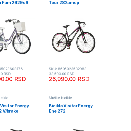
n Fam 2629s6
Tour 282amsp
05023608176
SKU: 8605023532983
00
RSD
33,590.00
RSD
90.00
RSD
26,990.00
RSD
cikle
Muške bicikle
 Visitor Energy
Bicikla Visitor Energy
2 V/brake
Ene 272