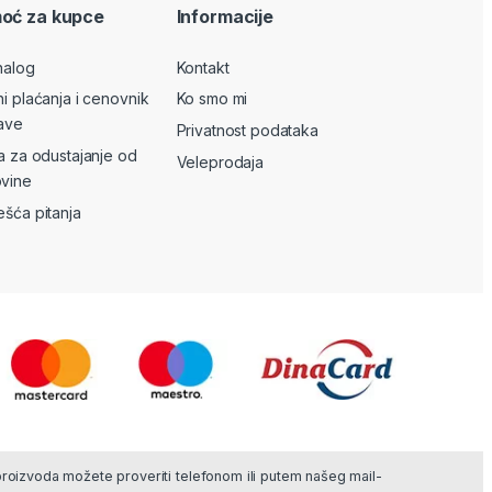
oć za kupce
Informacije
nalog
Kontakt
ni plaćanja i cenovnik
Ko smo mi
ave
Privatnost podataka
va za odustajanje od
Veleprodaja
vine
ešća pitanja
 proizvoda možete proveriti telefonom ili putem našeg mail-