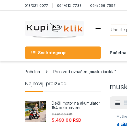
Skip to navigation
Skip to content
018/321-0077
064/612-7733
064/966-7557
Search f
Sve kategorije
Početna
Početna
Proizvod označen „muska bicikla“
Najnoviji proizvodi
muska
Dečiji motor na akumulator
154 belo-crveni
8,990.00
RSD
Muške 
5,490.00
RSD
Bicik