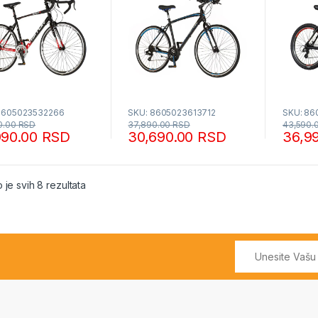
8605023532266
SKU: 8605023613712
SKU: 86
0.00
RSD
37,890.00
RSD
43,590.
990.00
RSD
30,690.00
RSD
36,9
Sortirano po popularnosti
 je svih 8 rezultata