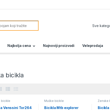
or:
Najbolja cena
Najnoviji proizvodi
Veleprodaja
 bicikla
bicikle
Muške bicikle
Ženske b
la Venssini Tor264
Bicikla Mtb explorer
Bicikla