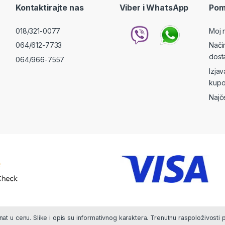
Kontaktirajte nas
Viber i WhatsApp
Pom
018/321-0077
Moj 
064/612-7733
Nači
dost
064/966-7557
Izja
kupo
Najč
at u cenu. Slike i opis su informativnog karaktera. Trenutnu raspoloživosti