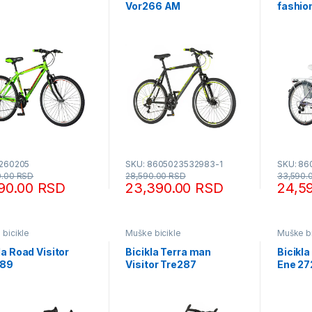
Vor266 AM
fashio
1260205
SKU: 8605023532983-1
SKU: 86
0.00
RSD
28,590.00
RSD
33,590.
690.00
RSD
23,390.00
RSD
24,5
bicikle
Muške bicikle
Muške bi
la Road Visitor
Bicikla Terra man
Bicikla
289
Visitor Tre287
Ene 27