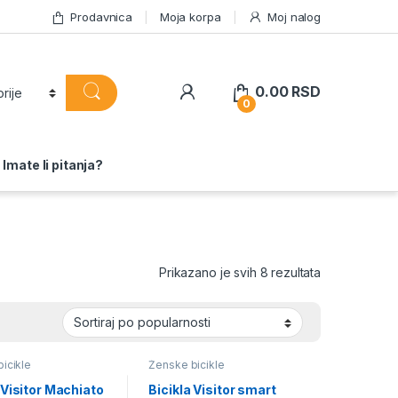
Prodavnica
Moja korpa
Moj nalog
0.00
RSD
0
Imate li pitanja?
Sortirano po 
Prikazano je svih 8 rezultata
icikle
Ženske bicikle
 Visitor Machiato
Bicikla Visitor smart