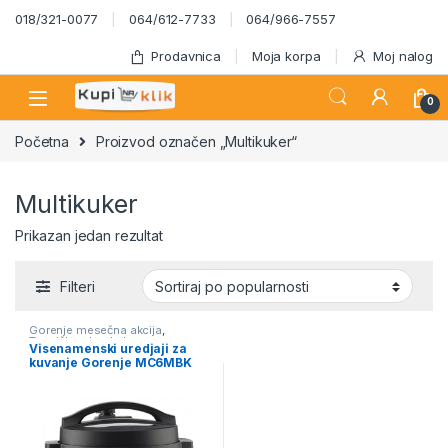
Skip to navigation
Skip to content
018/321-0077
064/612-7733
064/966-7557
Prodavnica
Moja korpa
Moj nalog
0
Početna
Proizvod označen „Multikuker“
Multikuker
Prikazan jedan rezultat
Filteri
Gorenje mesečna akcija
,
Termička obrada hrane
Visenamenski uredjaji za
kuvanje Gorenje MC6MBK