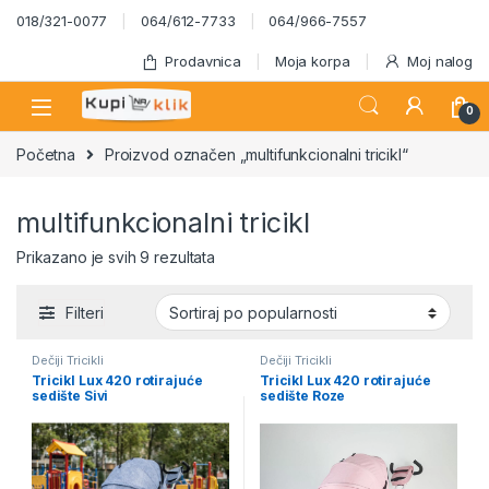
Skip to navigation
Skip to content
018/321-0077
064/612-7733
064/966-7557
Prodavnica
Moja korpa
Moj nalog
0
Početna
Proizvod označen „multifunkcionalni tricikl“
multifunkcionalni tricikl
Sortirano po popularnosti
Prikazano je svih 9 rezultata
Filteri
Dečiji Tricikli
Dečiji Tricikli
Tricikl Lux 420 rotirajuće
Tricikl Lux 420 rotirajuće
sedište Sivi
sedište Roze