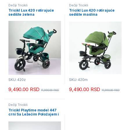
Dečiji Tricikli
Dečiji Tricikli
Tricikl Lux 420 rotirajuće
Tricikl Lux 420 rotirajuće
sedište zelena
sedište maslina
SKU: 420z
SKU: 420m
9,490.00
RSD
9,490.00
RSD
11,990.00
RSD
11,990.00
RSD
Dečiji Tricikli
Tricikl Playtime model 447
crni Sa Ležećim Položajem i
Muzikom