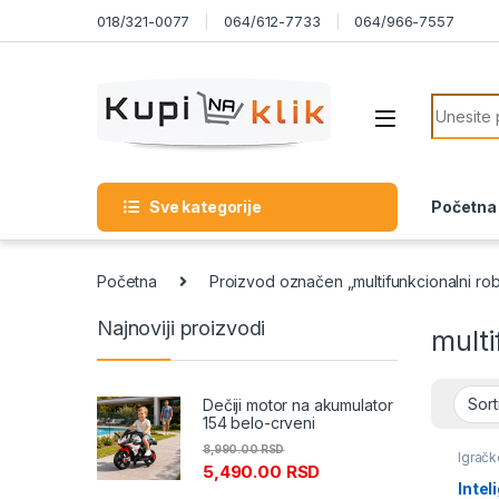
Skip to navigation
Skip to content
018/321-0077
064/612-7733
064/966-7557
Search f
Sve kategorije
Početna
Početna
Proizvod označen „multifunkcionalni rob
Najnoviji proizvodi
multi
Dečiji motor na akumulator
154 belo-crveni
8,990.00
RSD
Igračk
5,490.00
RSD
figure
Intel