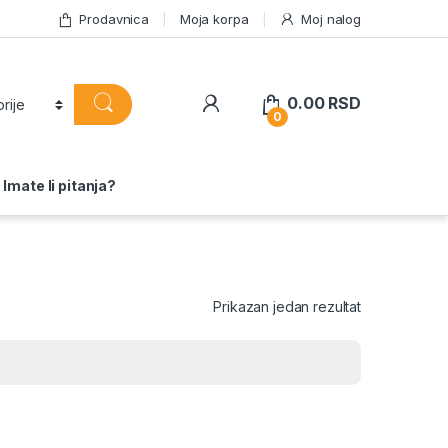
Prodavnica
Moja korpa
Moj nalog
0.00
RSD
0
Imate li pitanja?
Prikazan jedan rezultat