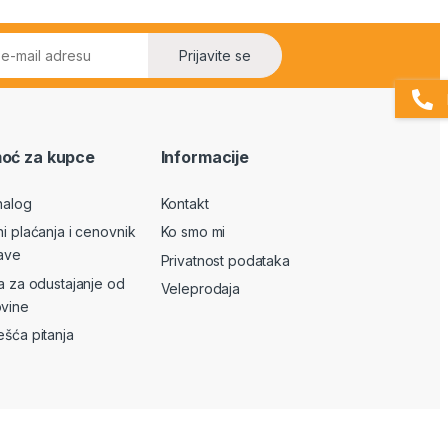
Prijavite se
oć za kupce
Informacije
nalog
Kontakt
ni plaćanja i cenovnik
Ko smo mi
ave
Privatnost podataka
va za odustajanje od
Veleprodaja
vine
ešća pitanja