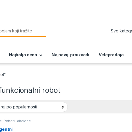
or:
Najbolja cena
Najnoviji proizvodi
Veleprodaja
ot“
funkcionalni robot
e
,
Roboti i akcione
igentni