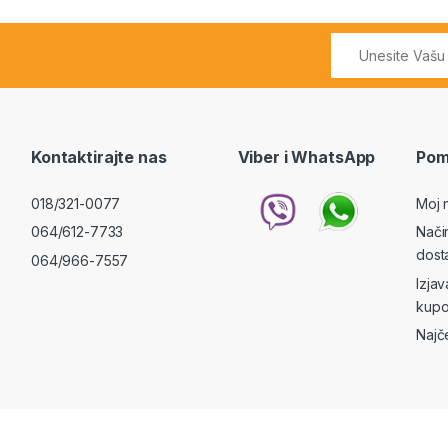
Kontaktirajte nas
Viber i WhatsApp
Pom
018/321-0077
Moj 
064/612-7733
Nači
dost
064/966-7557
Izja
kupo
Najč