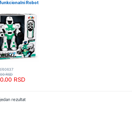
funkcionalni Robot
ljinski 11/60637
11/60637
.00
RSD
90.00
RSD
jedan rezultat