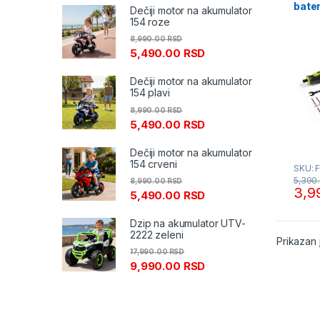
bate
Dečiji motor na akumulator
2001
154 roze
8,990.00
RSD
5,490.00
RSD
Dečiji motor na akumulator
154 plavi
8,990.00
RSD
5,490.00
RSD
Dečiji motor na akumulator
154 crveni
SKU: 
5,390
8,990.00
RSD
3,9
5,490.00
RSD
Dzip na akumulator UTV-
2222 zeleni
Prikazan 
17,990.00
RSD
9,990.00
RSD