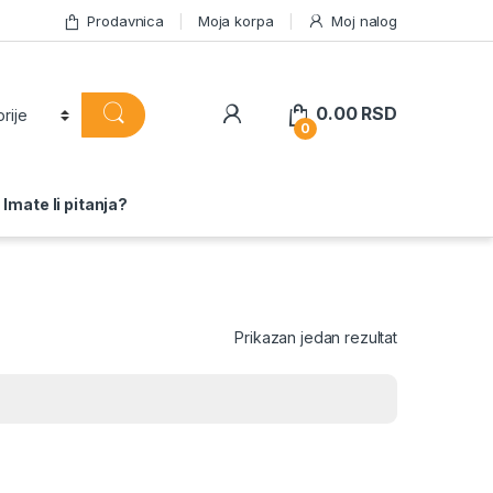
Prodavnica
Moja korpa
Moj nalog
0.00
RSD
0
Imate li pitanja?
Prikazan jedan rezultat