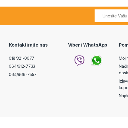
Kontaktirajte nas
Viber i WhatsApp
Pom
018/321-0077
Moj 
064/612-7733
Nači
dost
064/966-7557
Izja
kupo
Najč