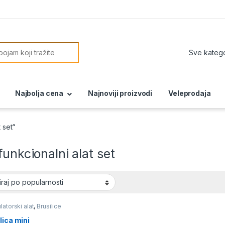
or:
Najbolja cena
Najnoviji proizvodi
Veleprodaja
 set“
funkcionalni alat set
atorski alat
,
Brusilice
lica mini