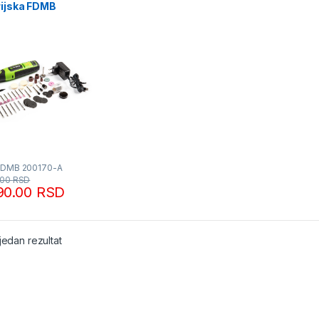
rijska FDMB
70-A Fieldmann
FDMB 200170-A
.00
RSD
90.00
RSD
jedan rezultat