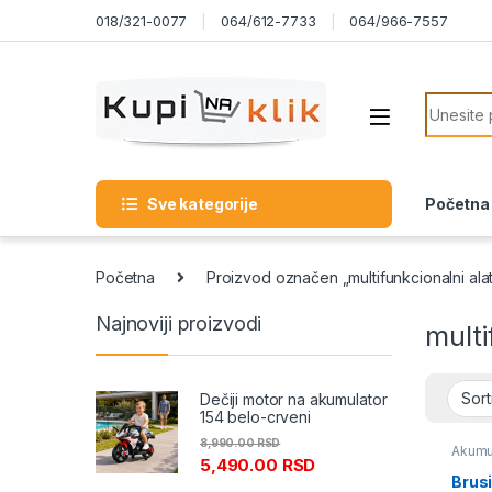
Skip to navigation
Skip to content
018/321-0077
064/612-7733
064/966-7557
Search f
Sve kategorije
Početna
Početna
Proizvod označen „multifunkcionalni alat
Najnoviji proizvodi
multi
Dečiji motor na akumulator
154 belo-crveni
8,990.00
RSD
Akumul
5,490.00
RSD
Brusi