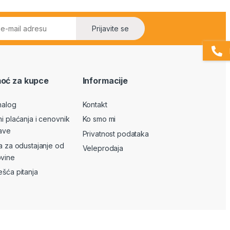
Prijavite se
oć za kupce
Informacije
nalog
Kontakt
ni plaćanja i cenovnik
Ko smo mi
ave
Privatnost podataka
va za odustajanje od
Veleprodaja
vine
ešća pitanja