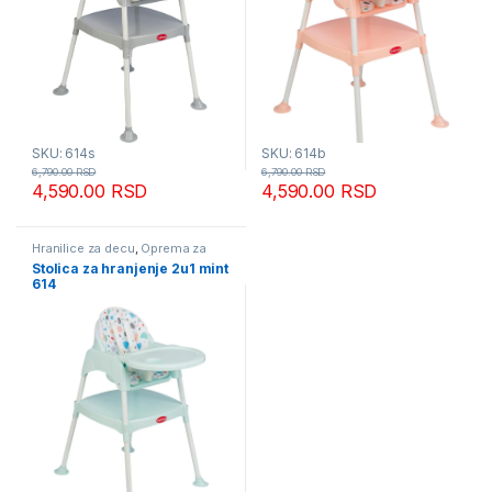
SKU: 614s
SKU: 614b
6,790.00
RSD
6,790.00
RSD
4,590.00
RSD
4,590.00
RSD
Hranilice za decu
,
Oprema za
bebe i decu - mesečna akcija
Stolica za hranjenje 2u1 mint
614