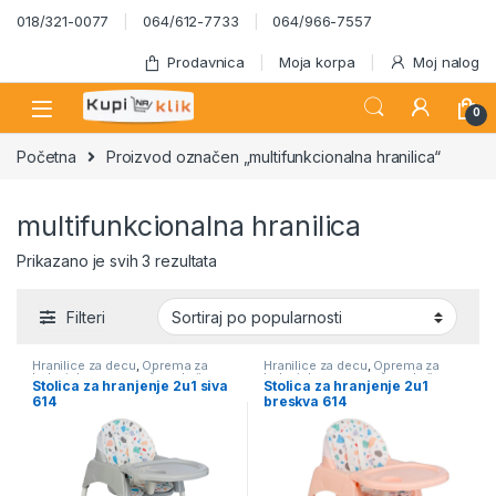
Skip to navigation
Skip to content
018/321-0077
064/612-7733
064/966-7557
Prodavnica
Moja korpa
Moj nalog
0
Početna
Proizvod označen „multifunkcionalna hranilica“
multifunkcionalna hranilica
Sortirano po popularnosti
Prikazano je svih 3 rezultata
Filteri
Hranilice za decu
,
Oprema za
Hranilice za decu
,
Oprema za
bebe i decu - mesečna akcija
bebe i decu - mesečna akcija
Stolica za hranjenje 2u1 siva
Stolica za hranjenje 2u1
614
breskva 614