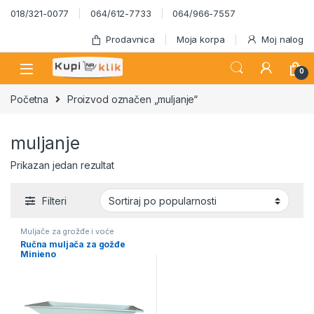
Skip to navigation
Skip to content
018/321-0077
064/612-7733
064/966-7557
Prodavnica
Moja korpa
Moj nalog
0
Početna
Proizvod označen „muljanje“
muljanje
Prikazan jedan rezultat
Filteri
Muljače za grožđe i voće
Ručna muljača za gožđe
Minieno