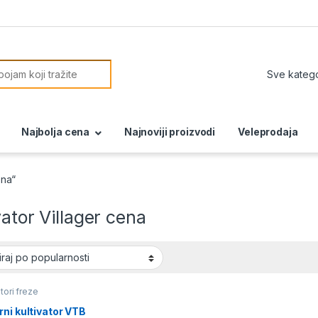
or:
Najbolja cena
Najnoviji proizvodi
Veleprodaja
ena“
vator Villager cena
atori freze
ni kultivator VTB