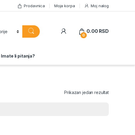
Prodavnica
Moja korpa
Moj nalog
0.00
RSD
0
Imate li pitanja?
Prikazan jedan rezultat