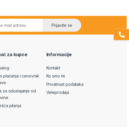
Prijavite se
oć za kupce
Informacije
nalog
Kontakt
ni plaćanja i cenovnik
Ko smo mi
ave
Privatnost podataka
va za odustajanje od
Veleprodaja
vine
ešća pitanja