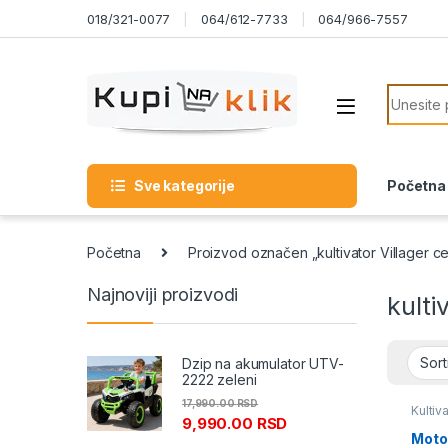
Skip to navigation
Skip to content
018/321-0077
064/612-7733
064/966-7557
Search f
Sve kategorije
Početna
Početna
Proizvod označen „kultivator Villager c
Najnoviji proizvodi
kulti
Dzip na akumulator UTV-
2222 zeleni
17,990.00
RSD
Kultiv
9,990.00
RSD
Motor