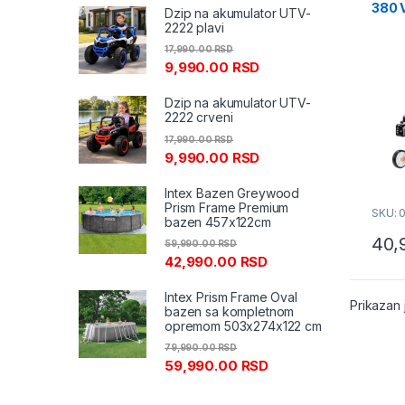
380 V
Dzip na akumulator UTV-
2222 plavi
17,990.00
RSD
9,990.00
RSD
Dzip na akumulator UTV-
2222 crveni
17,990.00
RSD
9,990.00
RSD
Intex Bazen Greywood
Prism Frame Premium
SKU: 
bazen 457x122cm
40,
59,990.00
RSD
42,990.00
RSD
Intex Prism Frame Oval
Prikazan 
bazen sa kompletnom
opremom 503x274x122 cm
79,990.00
RSD
59,990.00
RSD