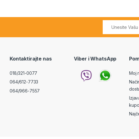
Kontaktirajte nas
Viber i WhatsApp
Pom
018/321-0077
Moj 
064/612-7733
Nači
dost
064/966-7557
Izja
kupo
Najč