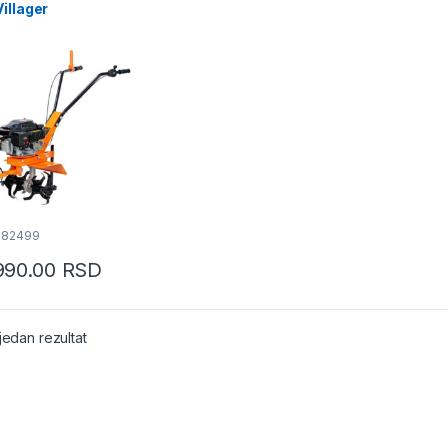
illager
082499
990.00
RSD
jedan rezultat