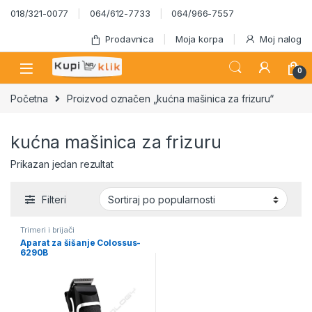
Skip to navigation
Skip to content
018/321-0077
064/612-7733
064/966-7557
Prodavnica
Moja korpa
Moj nalog
0
Početna
Proizvod označen „kućna mašinica za frizuru“
kućna mašinica za frizuru
Prikazan jedan rezultat
Filteri
Trimeri i brijači
Aparat za šišanje Colossus-
6290B