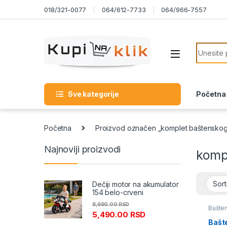
Skip to navigation
Skip to content
018/321-0077
064/612-7733
064/966-7557
Search f
Sve kategorije
Početna
Početna
Proizvod označen „komplet baštenskog
Najnoviji proizvodi
komp
Dečiji motor na akumulator
154 belo-crveni
8,990.00
RSD
Bašten
5,490.00
RSD
Bašte