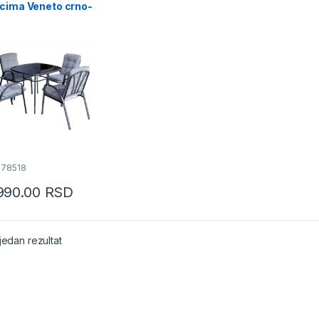
ucima Veneto crno-
078518
990.00
RSD
jedan rezultat