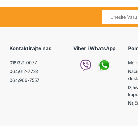
Kontaktirajte nas
Viber i WhatsApp
Pom
018/321-0077
Moj 
064/612-7733
Nači
dost
064/966-7557
Izja
kupo
Najč