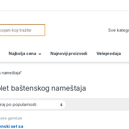
or:
Najbolja cena
Najnoviji proizvodi
Veleprodaja
 nameštaja“
let baštenskog nameštaja
ske garniture
nski set sa