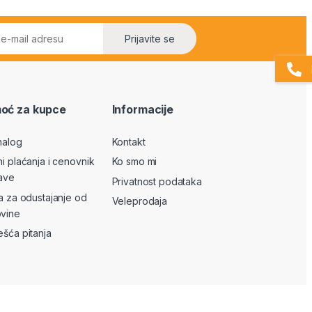
Prijavite se
oć za kupce
Informacije
nalog
Kontakt
ni plaćanja i cenovnik
Ko smo mi
ave
Privatnost podataka
va za odustajanje od
Veleprodaja
vine
ešća pitanja