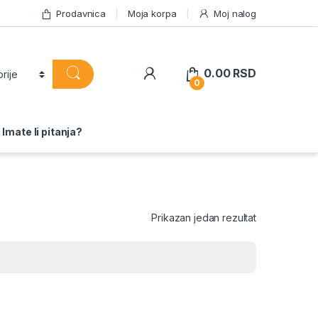
Prodavnica
Moja korpa
Moj nalog
0.00
RSD
0
Imate li pitanja?
Prikazan jedan rezultat