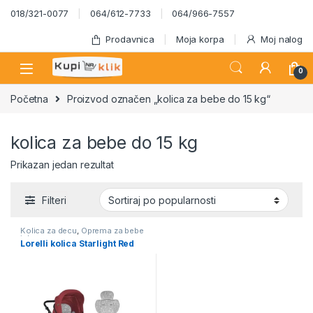
Skip to navigation
Skip to content
018/321-0077
064/612-7733
064/966-7557
Prodavnica
Moja korpa
Moj nalog
0
Početna
Proizvod označen „kolica za bebe do 15 kg“
kolica za bebe do 15 kg
Prikazan jedan rezultat
Filteri
Kolica za decu
,
Oprema za bebe
i decu
Lorelli kolica Starlight Red