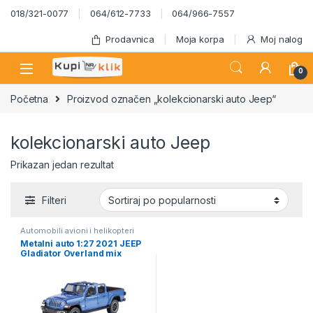
Skip to navigation
Skip to content
018/321-0077
064/612-7733
064/966-7557
Prodavnica
Moja korpa
Moj nalog
0
Početna
Proizvod označen „kolekcionarski auto Jeep“
kolekcionarski auto Jeep
Prikazan jedan rezultat
Filteri
Automobili avioni i helikopteri
Metalni auto 1:27 2021 JEEP
Gladiator Overland mix
79367