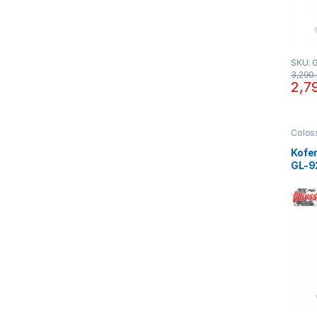
SKU: 
3,290
2,7
Colos
Kofe
GL-9