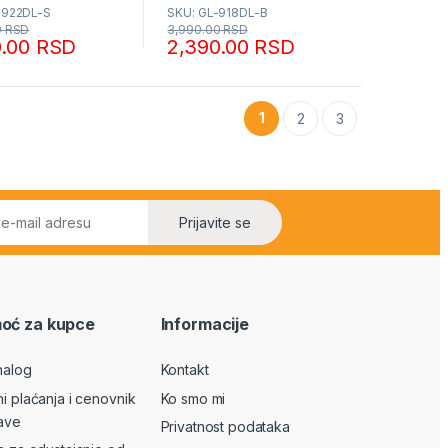
-922DL-S
SKU: GL-918DL-B
0
RSD
3,990.00
RSD
0.00
RSD
2,390.00
RSD
1
2
3
Prijavite se
oć za kupce
Informacije
nalog
Kontakt
ni plaćanja i cenovnik
Ko smo mi
ave
Privatnost podataka