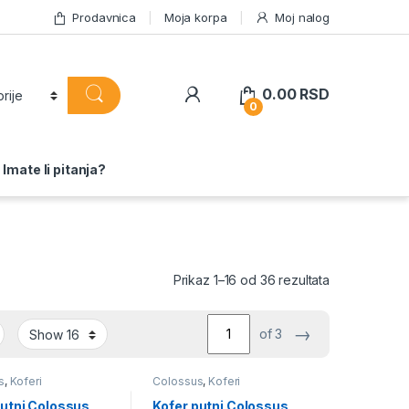
Prodavnica
Moja korpa
Moj nalog
0.00
RSD
0
Imate li pitanja?
Sortirano po 
Prikaz 1–16 od 36 rezultata
→
of 3
s
,
Koferi
Colossus
,
Koferi
putni Colossus
Kofer putni Colossus