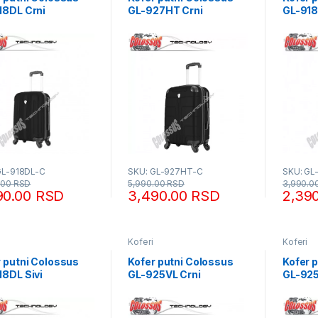
18DL Crni
GL-927HT Crni
GL-918
GL-918DL-C
SKU: GL-927HT-C
SKU: GL
.00
RSD
5,990.00
RSD
3,990.0
90.00
RSD
3,490.00
RSD
2,39
Koferi
Koferi
r putni Colossus
Kofer putni Colossus
Kofer 
18DL Sivi
GL-925VL Crni
GL-925