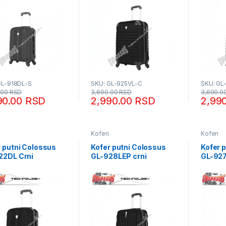
GL-918DL-S
SKU: GL-925VL-C
SKU: GL
.00
RSD
3,690.00
RSD
3,690.0
90.00
RSD
2,990.00
RSD
2,99
Koferi
Koferi
r putni Colossus
Kofer putni Colossus
Kofer 
22DL Crni
GL-928LEP crni
GL-92