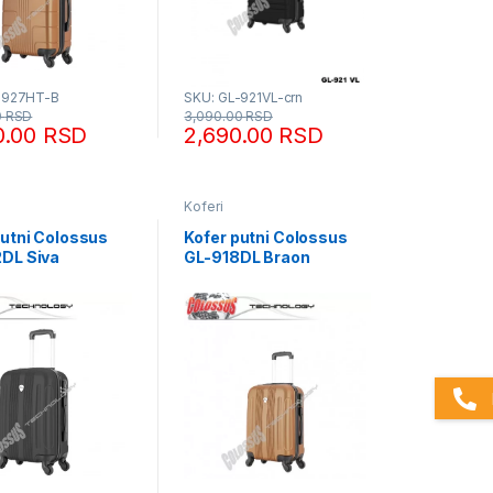
-927HT-B
SKU: GL-921VL-crn
0
RSD
3,090.00
RSD
0.00
RSD
2,690.00
RSD
Koferi
putni Colossus
Kofer putni Colossus
DL Siva
GL-918DL Braon