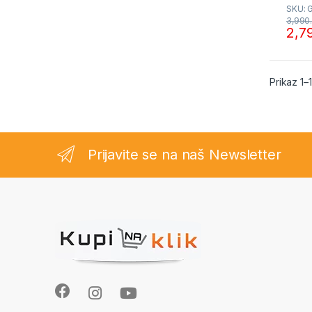
SKU: 
3,990
2,7
Prikaz 1–
Prijavite se na naš Newsletter