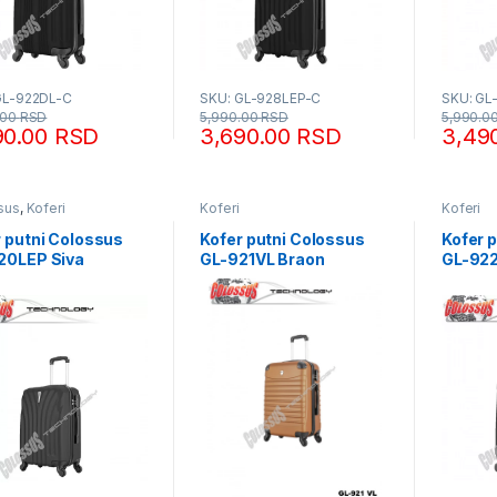
GL-922DL-C
SKU: GL-928LEP-C
SKU: GL
.00
RSD
5,990.00
RSD
5,990.0
90.00
RSD
3,690.00
RSD
3,49
sus
,
Koferi
Koferi
Koferi
r putni Colossus
Kofer putni Colossus
Kofer 
20LEP Siva
GL-921VL Braon
GL-922