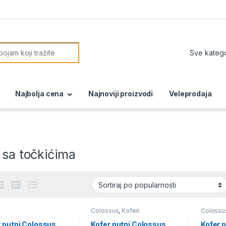
or:
Najbolja cena
Najnoviji proizvodi
Veleprodaja
 sa točkićima
Colossus
,
Koferi
Colossu
r putni Colossus
Kofer putni Colossus
Kofer 