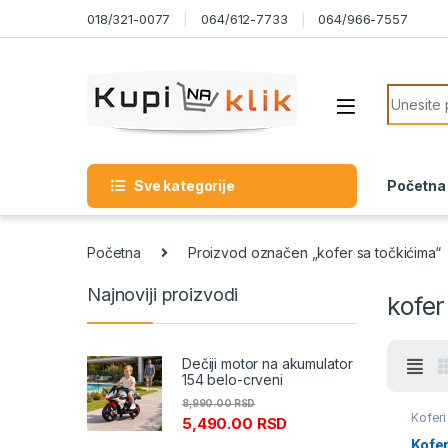
Skip to navigation
Skip to content
018/321-0077
064/612-7733
064/966-7557
Search f
Sve kategorije
Početna
Početna
Proizvod označen „kofer sa točkićima“
Najnoviji proizvodi
kofer
Dečiji motor na akumulator
154 belo-crveni
8,990.00
RSD
Koferi
5,490.00
RSD
Kofe