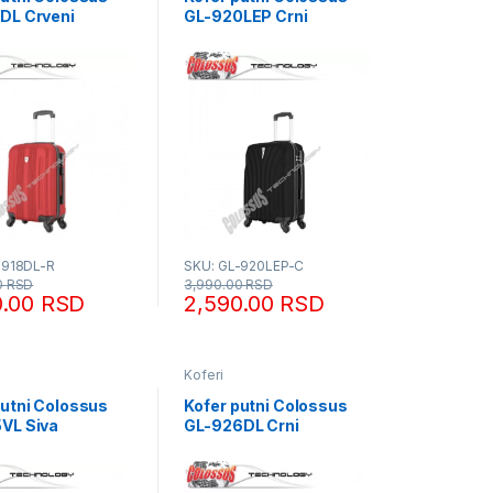
DL Crveni
GL-920LEP Crni
-918DL-R
SKU: GL-920LEP-C
0
RSD
3,990.00
RSD
0.00
RSD
2,590.00
RSD
Koferi
putni Colossus
Kofer putni Colossus
VL Siva
GL-926DL Crni