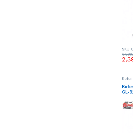
SKU: 
3,990
2,3
Koferi
Kofe
GL-9