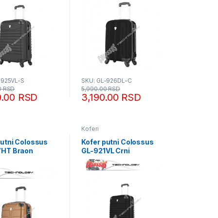
-925VL-S
SKU: GL-926DL-C
0
RSD
5,990.00
RSD
0.00
RSD
3,190.00
RSD
Koferi
putni Colossus
Kofer putni Colossus
7HT Braon
GL-921VL Crni