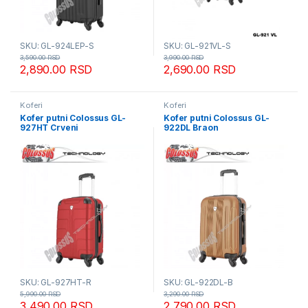
SKU: GL-924LEP-S
SKU: GL-921VL-S
3,590.00
RSD
3,990.00
RSD
2,890.00
RSD
2,690.00
RSD
Koferi
Koferi
Kofer putni Colossus GL-
Kofer putni Colossus GL-
927HT Crveni
922DL Braon
SKU: GL-927HT-R
SKU: GL-922DL-B
5,990.00
RSD
3,290.00
RSD
3,490.00
RSD
2,790.00
RSD