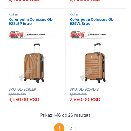
Koferi
Koferi
Kofer putni Colossus GL-
Kofer putni Colossus GL-
928LEP braon
925VL Braon
SKU: GL-928LEP
SKU: GL-925VL-B
5,990.00
RSD
3,690.00
RSD
3,690.00
RSD
2,990.00
RSD
Sortirano po popularn
Prikaz 1–16 od 26 rezultata
1
2