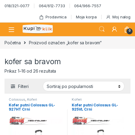
Skip to navigation
Skip to content
018/321-0077
064/612-7733
064/966-7557
Prodavnica
Moja korpa
Moj nalog
0
Početna
Proizvod označen „kofer sa bravom“
kofer sa bravom
Sortirano po popularnosti
Prikaz 1–16 od 26 rezultata
Filteri
Colossus
,
Koferi
Koferi
Kofer putni Colossus GL-
Kofer putni Colossus GL-
927HT Crni
925VL Crni