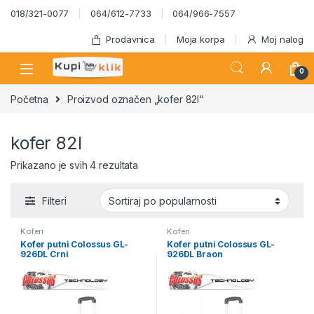
Skip to navigation
Skip to content
018/321-0077
064/612-7733
064/966-7557
Prodavnica
Moja korpa
Moj nalog
0
Početna
Proizvod označen „kofer 82l“
kofer 82l
Sortirano po popularnosti
Prikazano je svih 4 rezultata
Filteri
Koferi
Koferi
Kofer putni Colossus GL-
Kofer putni Colossus GL-
926DL Crni
926DL Braon