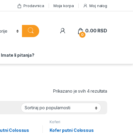
Prodavnica
Moja korpa
Moj nalog
0.00
RSD
0
Imate li pitanja?
Sortirano po 
Prikazano je svih 4 rezultata
Koferi
putni Colossus
Kofer putni Colossus