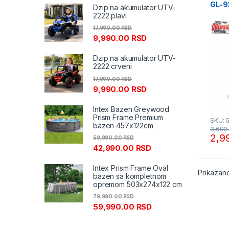
GL-9
Dzip na akumulator UTV-
2222 plavi
17,990.00
RSD
9,990.00
RSD
Dzip na akumulator UTV-
2222 crveni
17,990.00
RSD
9,990.00
RSD
Intex Bazen Greywood
Prism Frame Premium
SKU: 
bazen 457x122cm
3,690
2,9
59,990.00
RSD
42,990.00
RSD
Intex Prism Frame Oval
Prikazano
bazen sa kompletnom
opremom 503x274x122 cm
79,990.00
RSD
59,990.00
RSD