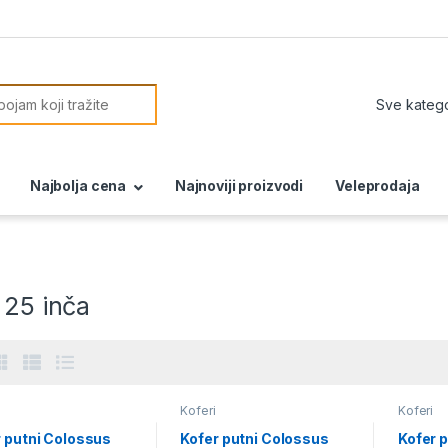
or:
Najbolja cena
Najnoviji proizvodi
Veleprodaja
 25 inča
Koferi
Koferi
r putni Colossus
Kofer putni Colossus
Kofer 