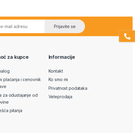
Prijavite se
oć za kupce
Informacije
nalog
Kontakt
ni plaćanja i cenovnik
Ko smo mi
ave
Privatnost podataka
va za odustajanje od
Veleprodaja
vine
ešća pitanja