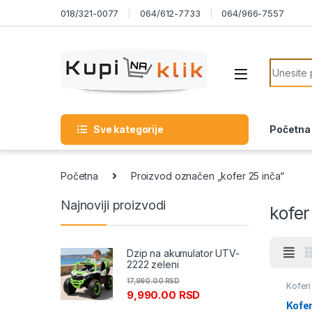
Skip to navigation
Skip to content
018/321-0077
064/612-7733
064/966-7557
Search f
Sve kategorije
Početna
Početna
Proizvod označen „kofer 25 inča“
Najnoviji proizvodi
kofer
Dzip na akumulator UTV-
2222 zeleni
17,990.00
RSD
Koferi
9,990.00
RSD
Kofe