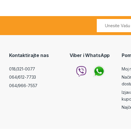
Kontaktirajte nas
Viber i WhatsApp
Pom
018/321-0077
Moj 
064/612-7733
Nači
dost
064/966-7557
Izja
kupo
Najč