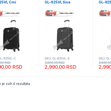
25VL Crni
GL-925VL Siva
GL-925
GL-925VL-C
SKU: GL-925VL-S
SKU: GL
.00
RSD
3,690.00
RSD
3,690.0
90.00
RSD
2,990.00
RSD
2,99
Sortirano po popularnosti
 je svih 4 rezultata