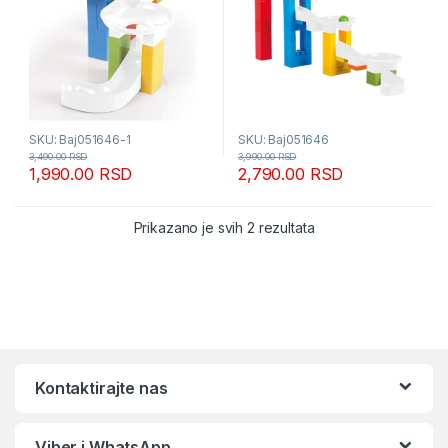
SKU: Baj051646-1
SKU: Baj051646
3,490.00
RSD
3,990.00
RSD
1,990.00
RSD
2,790.00
RSD
Sortirano po popular
Prikazano je svih 2 rezultata
Kontaktirajte nas
Viber i WhatsApp