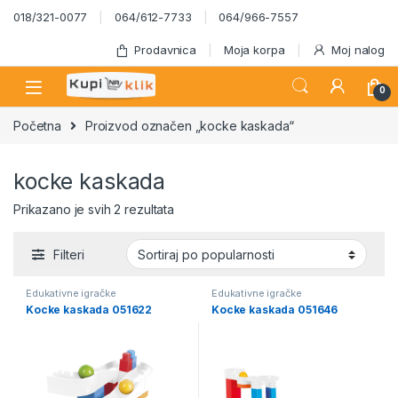
Skip to navigation
Skip to content
018/321-0077
064/612-7733
064/966-7557
Prodavnica
Moja korpa
Moj nalog
0
Početna
Proizvod označen „kocke kaskada“
kocke kaskada
Sortirano po popularnosti
Prikazano je svih 2 rezultata
Filteri
Edukativne igračke
Edukativne igračke
Kocke kaskada 051622
Kocke kaskada 051646