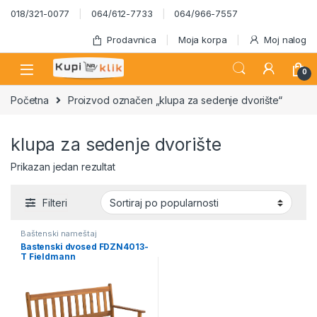
Skip to navigation
Skip to content
018/321-0077
064/612-7733
064/966-7557
Prodavnica
Moja korpa
Moj nalog
0
Početna
Proizvod označen „klupa za sedenje dvorište“
klupa za sedenje dvorište
Prikazan jedan rezultat
Filteri
Baštenski nameštaj
Bastenski dvosed FDZN4013-
T Fieldmann