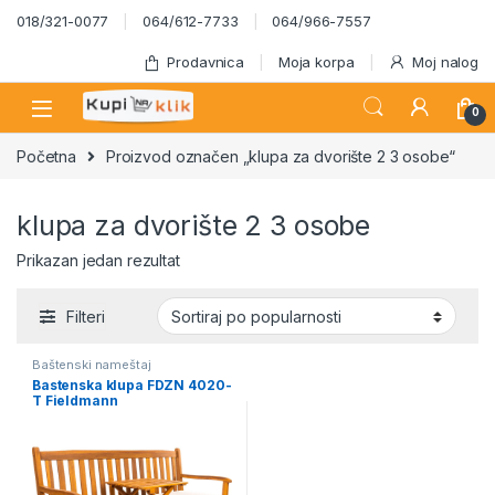
Skip to navigation
Skip to content
018/321-0077
064/612-7733
064/966-7557
Prodavnica
Moja korpa
Moj nalog
0
Početna
Proizvod označen „klupa za dvorište 2 3 osobe“
klupa za dvorište 2 3 osobe
Prikazan jedan rezultat
Filteri
Baštenski nameštaj
Bastenska klupa FDZN 4020-
T Fieldmann