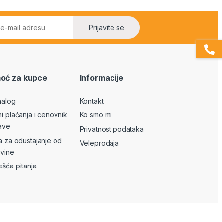
Prijavite se
oć za kupce
Informacije
nalog
Kontakt
ni plaćanja i cenovnik
Ko smo mi
ave
Privatnost podataka
va za odustajanje od
Veleprodaja
vine
ešća pitanja