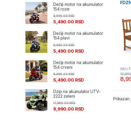
FDZN
Dečiji motor na akumulator
154 roze
8,990.00
RSD
5,490.00
RSD
Dečiji motor na akumulator
154 plavi
8,990.00
RSD
5,490.00
RSD
Dečiji motor na akumulator
154 crveni
SKU: 
10,99
8,990.00
RSD
8,9
5,490.00
RSD
Dzip na akumulator UTV-
2222 zeleni
Prikazan 
17,990.00
RSD
9,990.00
RSD