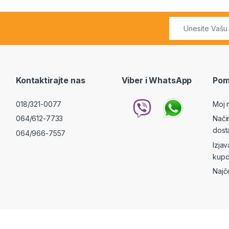
Kontaktirajte nas
Viber i WhatsApp
Pom
018/321-0077
Moj 
064/612-7733
Nači
dost
064/966-7557
Izja
kupo
Najč