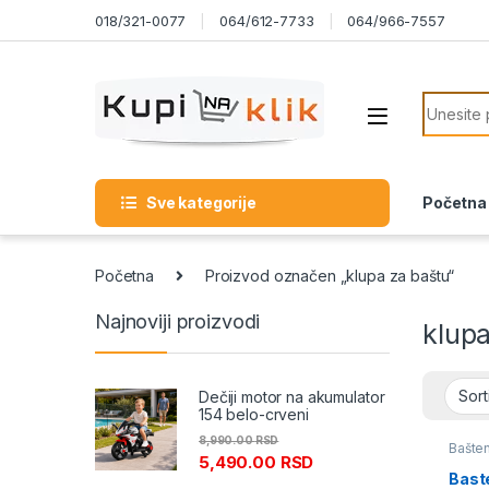
Skip to navigation
Skip to content
018/321-0077
064/612-7733
064/966-7557
Search f
Sve kategorije
Početna
Početna
Proizvod označen „klupa za baštu“
Najnoviji proizvodi
klup
Dečiji motor na akumulator
154 belo-crveni
8,990.00
RSD
Bašten
5,490.00
RSD
Bast