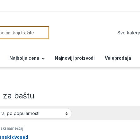
or:
Najbolja cena
Najnoviji proizvodi
Veleprodaja
a za baštu
ski nameštaj
enski dvosed