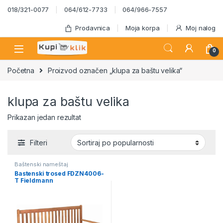
Skip to navigation
Skip to content
018/321-0077
064/612-7733
064/966-7557
Prodavnica
Moja korpa
Moj nalog
0
Početna
Proizvod označen „klupa za baštu velika“
klupa za baštu velika
Prikazan jedan rezultat
Filteri
Baštenski nameštaj
Bastenski trosed FDZN4006-
T Fieldmann