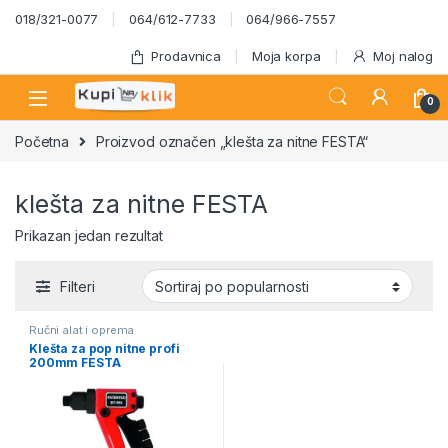
Skip to navigation
Skip to content
018/321-0077
064/612-7733
064/966-7557
Prodavnica
Moja korpa
Moj nalog
0
Početna
Proizvod označen „klešta za nitne FESTA“
klešta za nitne FESTA
Prikazan jedan rezultat
Filteri
Ručni alat i oprema
Klešta za pop nitne profi
200mm FESTA