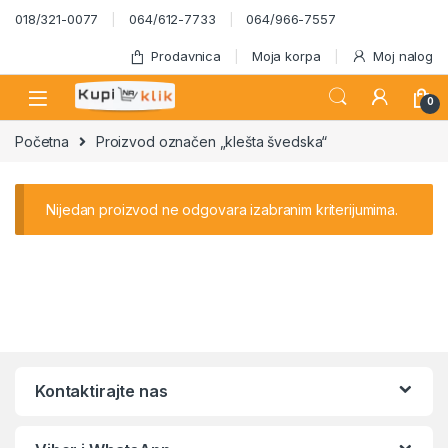
Skip to navigation
Skip to content
018/321-0077
064/612-7733
064/966-7557
Prodavnica
Moja korpa
Moj nalog
0
Početna
Proizvod označen „klešta švedska“
Nijedan proizvod ne odgovara izabranim kriterijumima.
Kontaktirajte nas