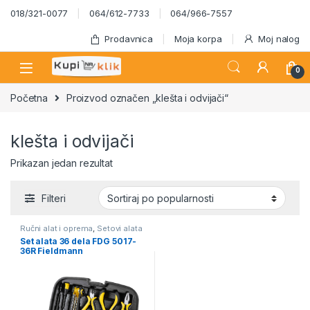
Skip to navigation
Skip to content
018/321-0077
064/612-7733
064/966-7557
Prodavnica
Moja korpa
Moj nalog
0
Početna
Proizvod označen „klešta i odvijači“
klešta i odvijači
Prikazan jedan rezultat
Filteri
Ručni alat i oprema
,
Setovi alata
Set alata 36 dela FDG 5017-
36R Fieldmann