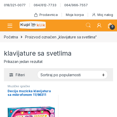
Skip to navigation
Skip to content
018/321-0077
064/612-7733
064/966-7557
Prodavnica
Moja korpa
Moj nalog
0
Početna
Proizvod označen „klavijature sa svetlima“
klavijature sa svetlima
Prikazan jedan rezultat
Filteri
Muzičke igračke
Decija muzicka klavijatura
sa mikrofonom 11/66311