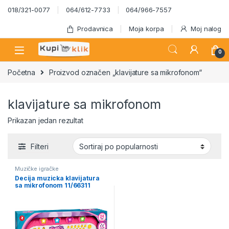
Skip to navigation
Skip to content
018/321-0077
064/612-7733
064/966-7557
Prodavnica
Moja korpa
Moj nalog
0
Početna
Proizvod označen „klavijature sa mikrofonom“
klavijature sa mikrofonom
Prikazan jedan rezultat
Filteri
Muzičke igračke
Decija muzicka klavijatura
sa mikrofonom 11/66311