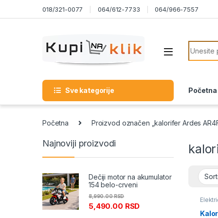
Skip to navigation
Skip to content
018/321-0077
064/612-7733
064/966-7557
Search f
Sve kategorije
Početna
Početna
Proizvod označen „kalorifer Ardes AR4
Najnoviji proizvodi
kalo
Dečiji motor na akumulator
154 belo-crveni
8,990.00
RSD
Elektri
5,490.00
RSD
Grejal
Kalo