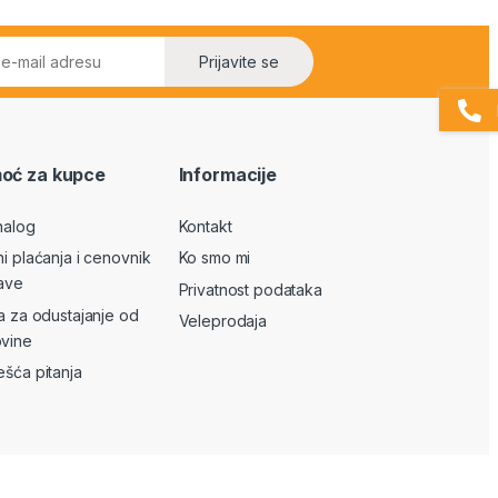
Prijavite se
oć za kupce
Informacije
nalog
Kontakt
ni plaćanja i cenovnik
Ko smo mi
ave
Privatnost podataka
va za odustajanje od
Veleprodaja
vine
ešća pitanja