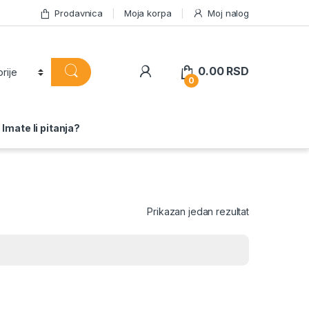
Prodavnica
Moja korpa
Moj nalog
0.00
RSD
0
Imate li pitanja?
Prikazan jedan rezultat