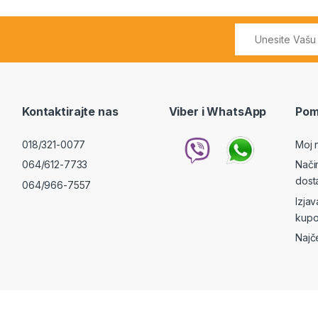
Kontaktirajte nas
Viber i WhatsApp
Pom
018/321-0077
Moj 
064/612-7733
Nači
dost
064/966-7557
Izja
kupo
Najč