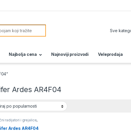
or:
Najbolja cena
Najnoviji proizvodi
Veleprodaja
F04“
rifer Ardes AR4F04
čni radijatori i grejalice
,
ice
rifer Ardes AR4F04