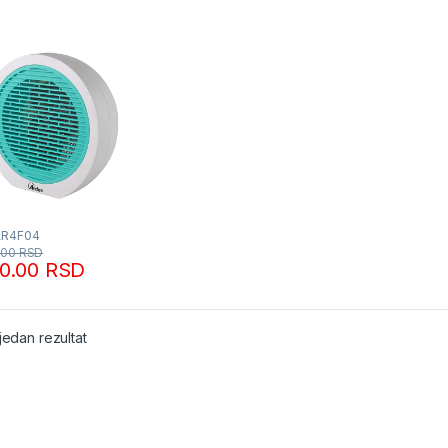
AR4F04
.00
RSD
90.00
RSD
jedan rezultat