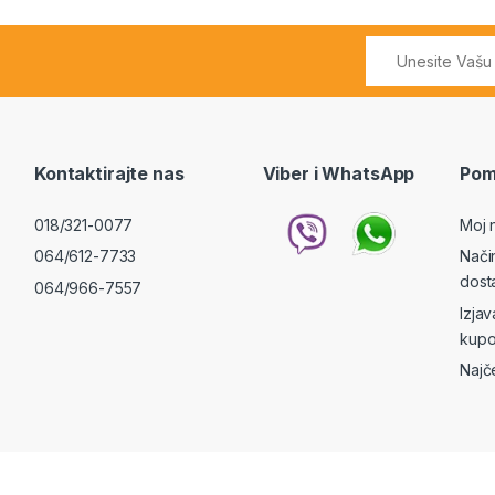
Kontaktirajte nas
Viber i WhatsApp
Pom
018/321-0077
Moj 
064/612-7733
Nači
dost
064/966-7557
Izja
kupo
Najč