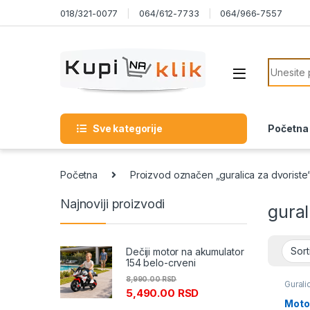
Skip to navigation
Skip to content
018/321-0077
064/612-7733
064/966-7557
Search f
Sve kategorije
Početna
Početna
Proizvod označen „guralica za dvoriste
Najnoviji proizvodi
gural
Dečiji motor na akumulator
154 belo-crveni
8,990.00
RSD
Gurali
5,490.00
RSD
šetalic
Motor