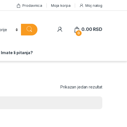
Prodavnica
Moja korpa
Moj nalog
0.00
RSD
0
Imate li pitanja?
Prikazan jedan rezultat