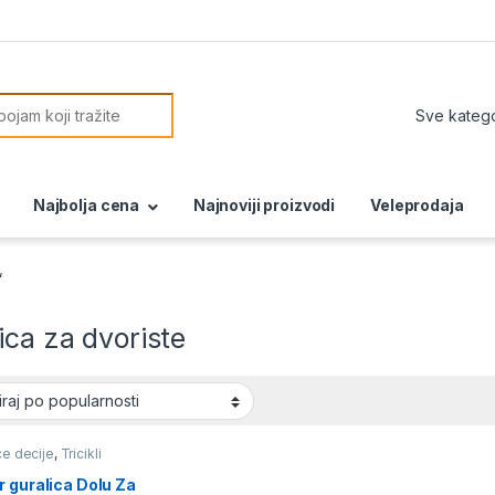
or:
Najbolja cena
Najnoviji proizvodi
Veleprodaja
“
ica za dvoriste
ce decije
,
Tricikli
e i guralice
 guralica Dolu Za