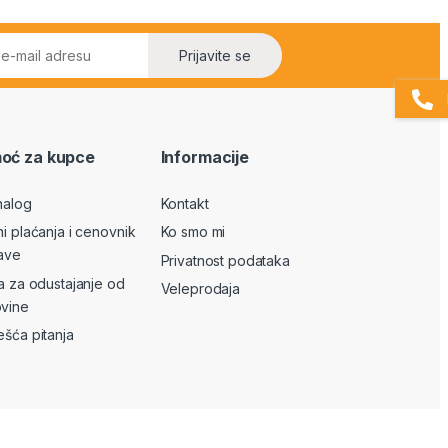
Prijavite se
oć za kupce
Informacije
nalog
Kontakt
ni plaćanja i cenovnik
Ko smo mi
ave
Privatnost podataka
va za odustajanje od
Veleprodaja
vine
ešća pitanja