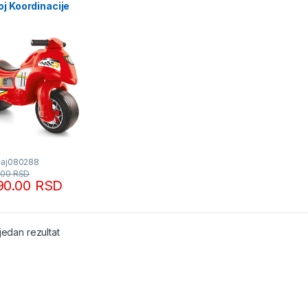
j Koordinacije
Baj080288
.00
RSD
90.00
RSD
jedan rezultat