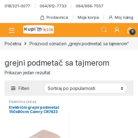
Skip to navigation
Skip to content
018/321-0077
064/612-7733
064/966-7557
Prodavnica
Moja korpa
Moj nalog
0
Početna
Proizvod označen „grejni podmetač sa tajmerom“
grejni podmetač sa tajmerom
Prikazan jedan rezultat
Filteri
Električna ćebad
Električni grejni podmetač
150x80cm Camry CR7423