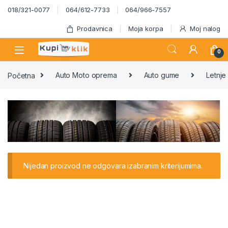
Skip to navigation
Skip to content
018/321-0077
064/612-7733
064/966-7557
Prodavnica
Moja korpa
Moj nalog
0
Početna
Auto Moto oprema
Auto gume
Letnj
Nijedan proizvod ne odgovara izabranim kriterijumima.