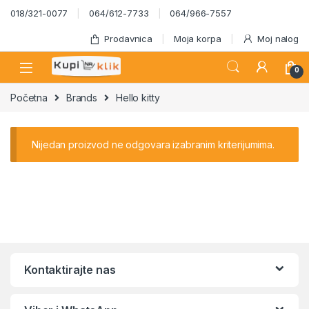
Skip to navigation
Skip to content
018/321-0077
064/612-7733
064/966-7557
Prodavnica
Moja korpa
Moj nalog
0
Početna
Brands
Hello kitty
Nijedan proizvod ne odgovara izabranim kriterijumima.
Kontaktirajte nas