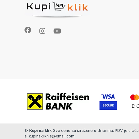
©
Kupi na klik
Sve cene su izražene u dinarima. PDV je uračun
a: kupinakliknis@gmail.com