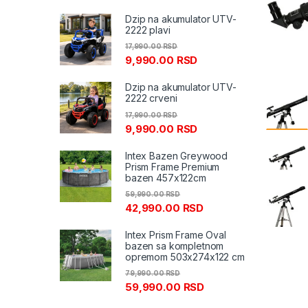
Dzip na akumulator UTV-
2222 plavi
17,990.00
RSD
9,990.00
RSD
Dzip na akumulator UTV-
2222 crveni
17,990.00
RSD
9,990.00
RSD
Intex Bazen Greywood
Prism Frame Premium
bazen 457x122cm
59,990.00
RSD
42,990.00
RSD
Intex Prism Frame Oval
bazen sa kompletnom
opremom 503x274x122 cm
79,990.00
RSD
59,990.00
RSD