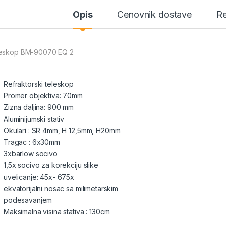
Opis
Cenovnik dostave
Re
eskop BM-90070 EQ 2
Refraktorski teleskop
Promer objektiva: 70mm
Zizna daljina: 900 mm
Aluminijumski stativ
Okulari : SR 4mm, H 12,5mm, H20mm
Tragac : 6x30mm
3xbarlow socivo
1,5x socivo za korekciju slike
uvelicanje: 45x- 675x
ekvatorijalni nosac sa milimetarskim
podesavanjem
Maksimalna visina stativa : 130cm