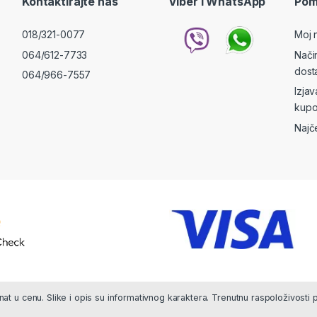
Kontaktirajte nas
Viber i WhatsApp
Pom
018/321-0077
Moj 
064/612-7733
Nači
dost
064/966-7557
Izja
kupo
Najč
at u cenu. Slike i opis su informativnog karaktera. Trenutnu raspoloživosti