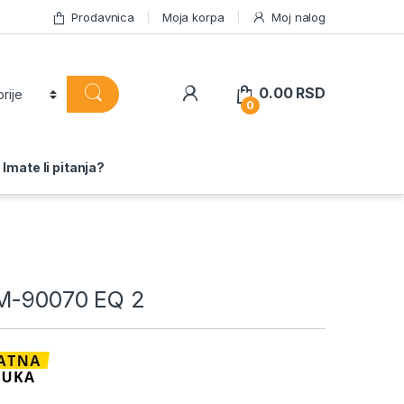
Prodavnica
Moja korpa
Moj nalog
0.00
RSD
0
Imate li pitanja?
BM-90070 EQ 2