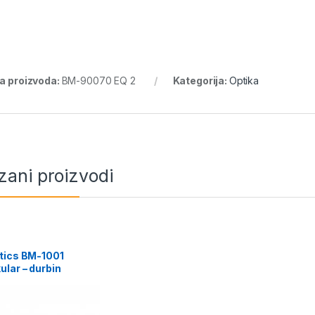
ra proizvoda:
BM-90070 EQ 2
Kategorija:
Optika
zani proizvodi
tics BM-1001
lar – durbin