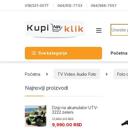
Skip to navigation
Skip to content
018/321-0077
064/612-7733
064/966-7557
Search f
Sve kategorije
Početna
Početna
TV Video Audio Foto
Foto 
Najnoviji proizvodi
Dzip na akumulator UTV-
2222 zeleni
17,990.00
RSD
9,990.00
RSD