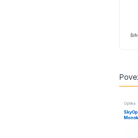
Šif
Pove
Optika
SkyOp
Monoku