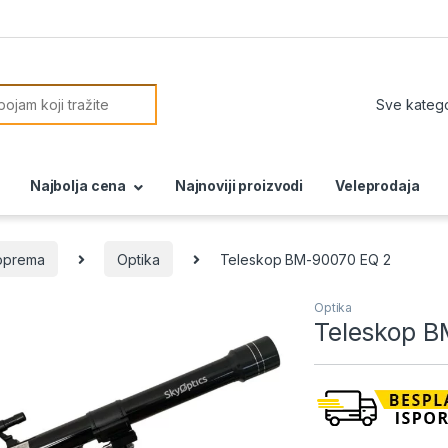
or:
Najbolja cena
Najnoviji proizvodi
Veleprodaja
oprema
Optika
Teleskop BM-90070 EQ 2
Optika
Teleskop 