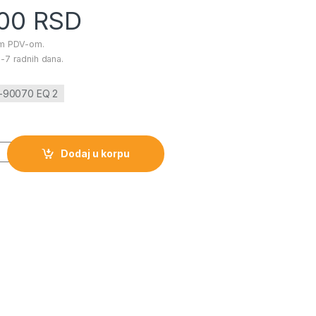
.00
RSD
im PDV-om.
-7 radnih dana.
M-90070 EQ 2
 EQ 2 količina
Dodaj u korpu