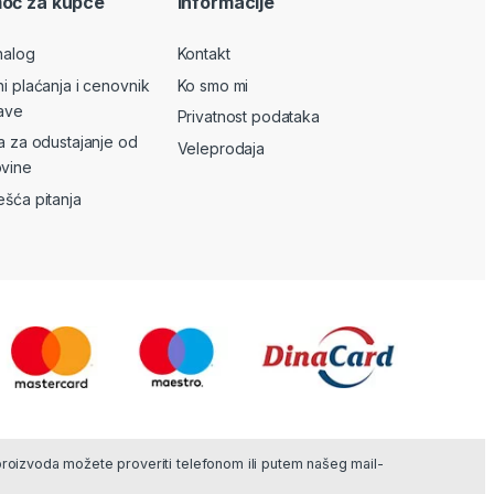
oć za kupce
Informacije
nalog
Kontakt
ni plaćanja i cenovnik
Ko smo mi
ave
Privatnost podataka
va za odustajanje od
Veleprodaja
vine
ešća pitanja
 proizvoda možete proveriti telefonom ili putem našeg mail-