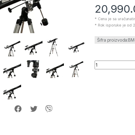
20,990
* Cena je sa uračunat
* Rok isporuke je od 2
Šifra proizvoda:B
Teleskop BM-90070