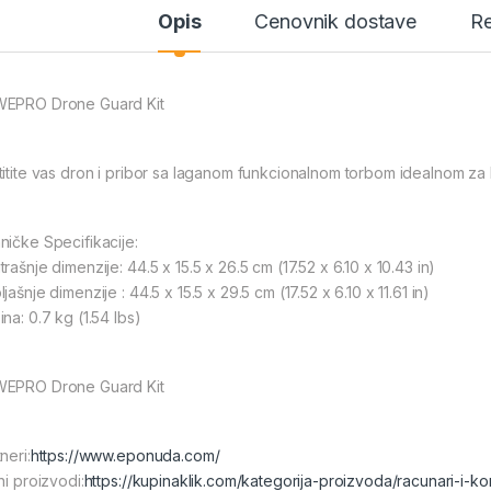
Opis
Cenovnik dostave
Re
EPRO Drone Guard Kit
titite vas dron i pribor sa laganom funkcionalnom torbom idealnom za 
ničke Specifikacije:
rašnje dimenzije: 44.5 x 15.5 x 26.5 cm (17.52 x 6.10 x 10.43 in)
jašnje dimenzije : 44.5 x 15.5 x 29.5 cm (17.52 x 6.10 x 11.61 in)
na: 0.7 kg (1.54 lbs)
EPRO Drone Guard Kit
neri:
https://www.eponuda.com/
ni proizvodi:
https://kupinaklik.com/kategorija-proizvoda/racunari-i