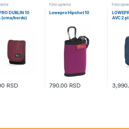
prema
Foto oprema
Foto opr
RO DUBLIN 10
Lowepro Hipshot 10
LOWEPR
a (crna/bordo)
AVC 2 pl
00
RSD
790.00
RSD
3,990