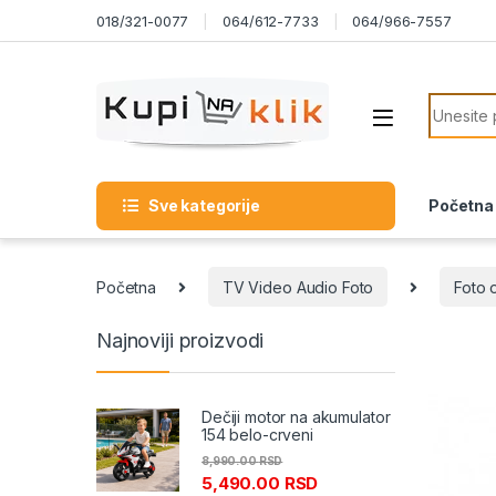
Skip to navigation
Skip to content
018/321-0077
064/612-7733
064/966-7557
Search f
Sve kategorije
Početna
Početna
TV Video Audio Foto
Foto 
Najnoviji proizvodi
Dečiji motor na akumulator
154 belo-crveni
8,990.00
RSD
5,490.00
RSD