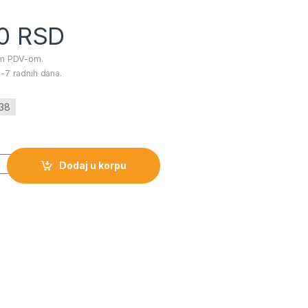
00
RSD
im PDV-om.
-7 radnih dana.
338
rd Kit količina
Dodaj u korpu