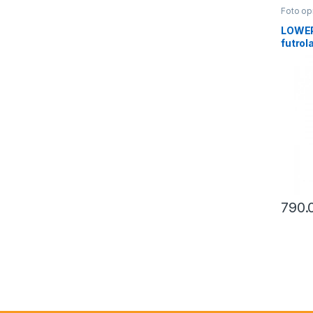
Foto o
LOWEP
futrol
790.