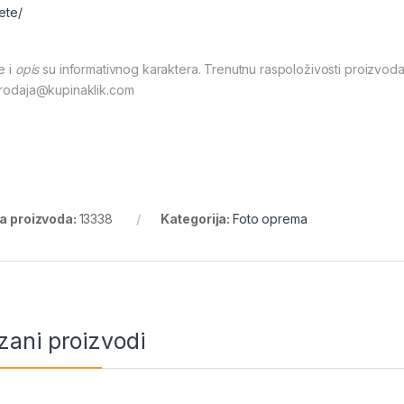
ete/
e i
opis
su informativnog karaktera. Trenutnu raspoloživosti proizvoda
prodaja@kupinaklik.com
ra proizvoda:
13338
Kategorija:
Foto oprema
zani proizvodi