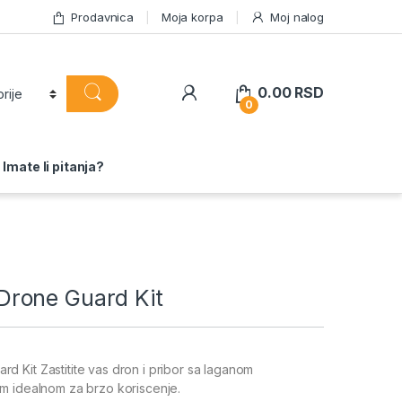
Prodavnica
Moja korpa
Moj nalog
0.00
RSD
0
Imate li pitanja?
rone Guard Kit
 Kit Zastitite vas dron i pribor sa laganom
m idealnom za brzo koriscenje.