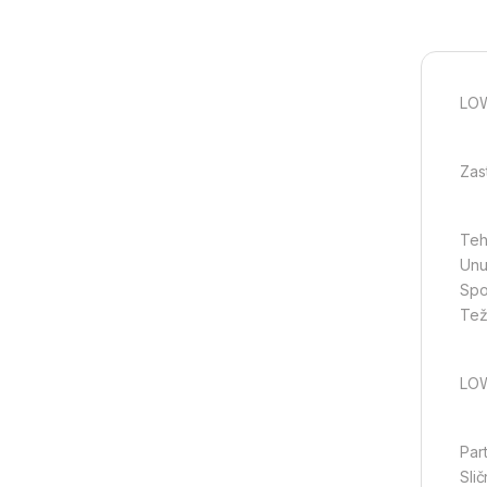
LOW
Zas
Teh
Unut
Spol
Teži
LOW
Part
Slič