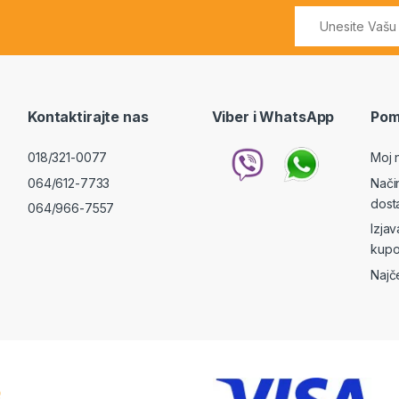
Kontaktirajte nas
Viber i WhatsApp
Pom
018/321-0077
Moj 
064/612-7733
Nači
dost
064/966-7557
Izja
kupo
Najč