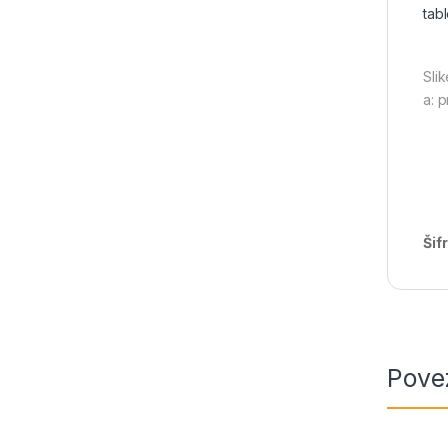
tabl
Slik
a: 
Šif
Pove