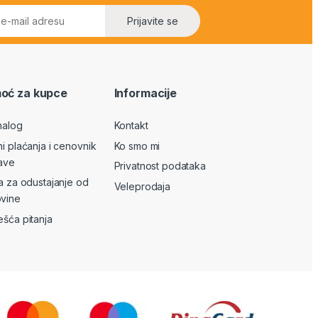
Prijavite se
oć za kupce
Informacije
nalog
Kontakt
ni plaćanja i cenovnik
Ko smo mi
ave
Privatnost podataka
va za odustajanje od
Veleprodaja
vine
ešća pitanja