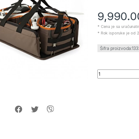
9,990.
* Cena je sa uračunat
* Rok isporuke je od 2
Šifra proizvoda:13
LOWEPRO Drone Gua