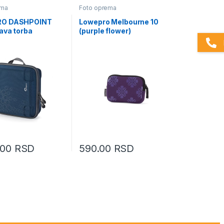
ema
Foto oprema
O DASHPOINT
Lowepro Melbourne 10
ava torba
(purple flower)
.00
RSD
590.00
RSD