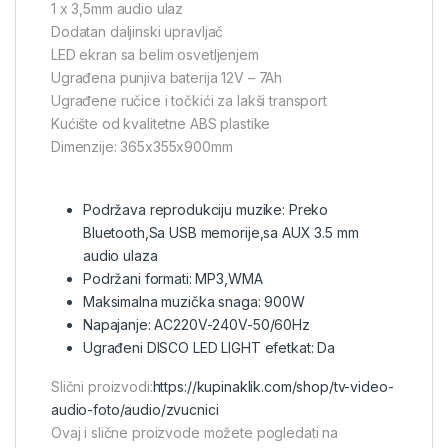
1 x 3,5mm audio ulaz
Dodatan daljinski upravljač
LED ekran sa belim osvetljenjem
Ugrađena punjiva baterija 12V – 7Ah
Ugrađene ručice i točkići za lakši transport
Kućište od kvalitetne ABS plastike
Dimenzije: 365x355x900mm
Podržava reprodukciju muzike: Preko
Bluetooth,Sa USB memorije,sa AUX 3.5 mm
audio ulaza
Podržani formati: MP3,WMA
Maksimalna muzička snaga: 900W
Napajanje: AC220V-240V-50/60Hz
Ugrađeni DISCO LED LIGHT efetkat: Da
Slični proizvodi:
https://kupinaklik.com/shop/tv-video-
audio-foto/audio/zvucnici
Ovaj i slične proizvode možete pogledati na