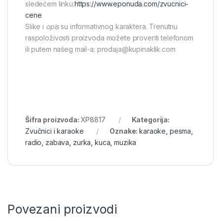
sledećem linku:
https://www.eponuda.com/zvucnici-
cene
Slike i
opis
su informativnog karaktera. Trenutnu
raspoloživosti proizvoda možete proveriti telefonom
ili putem našeg mail-a: prodaja@kupinaklik.com
Šifra proizvoda:
XP8817
Kategorija:
Zvučnici i karaoke
Oznake:
karaoke
,
pesma
,
radio
,
zabava
,
zurka
,
kuca
,
muzika
Povezani proizvodi