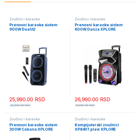
Zvučnici i karaoke
Zvučnici i karaoke
Prenosni karaoke sistem
Prenosni karaoke sistem
900W Dualit2
600W Danza XPLORE
25,990.00
RSD
26,990.00
RSD
29,990.00
RSD
31,990.00
RSD
Zvučnici i karaoke
Zvučnici i karaoke
Prenosni karaoke sistem
Kompijuterski zvučnici
300W Cabana XPLORE
XP8401 plavi XPLORE