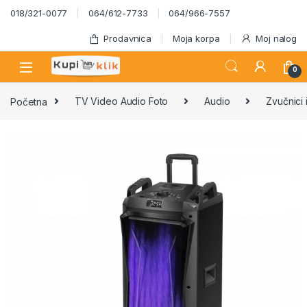
Skip to navigation
Skip to content
018/321-0077
064/612-7733
064/966-7557
Prodavnica
Moja korpa
Moj nalog
0
Početna
TV Video Audio Foto
Audio
Zvučnici 