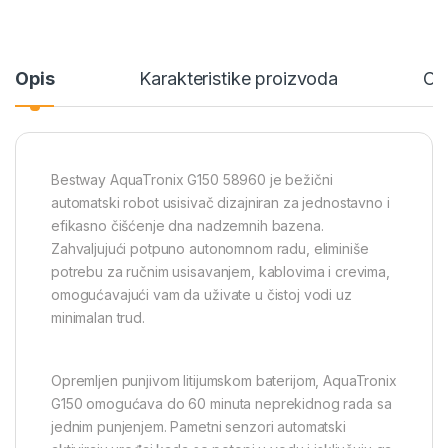
Opis
Karakteristike proizvoda
Ce
Bestway AquaTronix G150 58960 je bežični
automatski robot usisivač dizajniran za jednostavno i
efikasno čišćenje dna nadzemnih bazena.
Zahvaljujući potpuno autonomnom radu, eliminiše
potrebu za ručnim usisavanjem, kablovima i crevima,
omogućavajući vam da uživate u čistoj vodi uz
minimalan trud.
Opremljen punjivom litijumskom baterijom, AquaTronix
G150 omogućava do 60 minuta neprekidnog rada sa
jednim punjenjem. Pametni senzori automatski