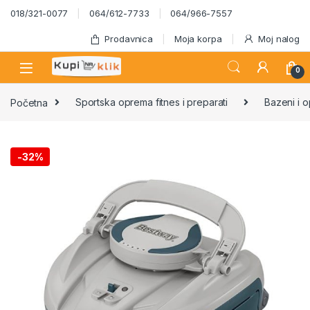
Skip to navigation
Skip to content
018/321-0077
064/612-7733
064/966-7557
Prodavnica
Moja korpa
Moj nalog
0
Početna
Sportska oprema fitnes i preparati
Bazeni i 
-
32%