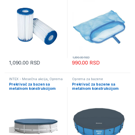
1,390.00
RSD
1,090.00
RSD
990.00
RSD
INTEX - Mesečna akcija
,
Oprema
Oprema za bazene
za bazene
Prekrivač za bazen sa
Prekrivač za bazene sa
metalnom konstrukcijom
metalnom konstrukcijom
3.05m Intex
Bestway 549cm