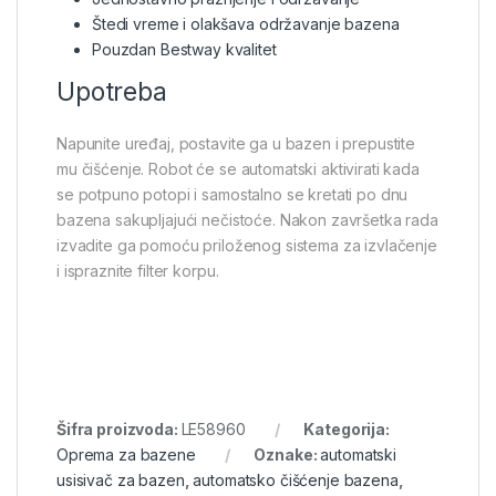
Štedi vreme i olakšava održavanje bazena
Pouzdan Bestway kvalitet
Upotreba
Napunite uređaj, postavite ga u bazen i prepustite
mu čišćenje. Robot će se automatski aktivirati kada
se potpuno potopi i samostalno se kretati po dnu
bazena sakupljajući nečistoće. Nakon završetka rada
izvadite ga pomoću priloženog sistema za izvlačenje
i ispraznite filter korpu.
Šifra proizvoda:
LE58960
Kategorija:
Oprema za bazene
Oznake:
automatski
usisivač za bazen
,
automatsko čišćenje bazena
,