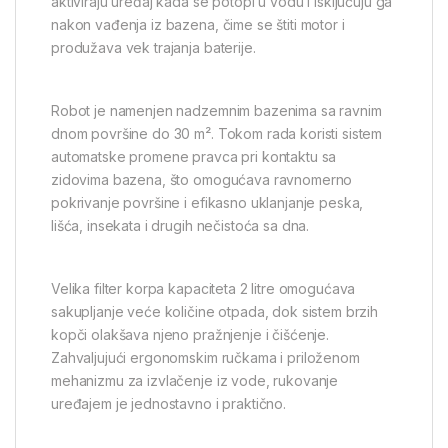
aktiviraju uređaj kada se potopi u vodu i isključuju ga
nakon vađenja iz bazena, čime se štiti motor i
produžava vek trajanja baterije.
Robot je namenjen nadzemnim bazenima sa ravnim
dnom površine do 30 m². Tokom rada koristi sistem
automatske promene pravca pri kontaktu sa
zidovima bazena, što omogućava ravnomerno
pokrivanje površine i efikasno uklanjanje peska,
lišća, insekata i drugih nečistoća sa dna.
Velika filter korpa kapaciteta 2 litre omogućava
sakupljanje veće količine otpada, dok sistem brzih
kopči olakšava njeno pražnjenje i čišćenje.
Zahvaljujući ergonomskim ručkama i priloženom
mehanizmu za izvlačenje iz vode, rukovanje
uređajem je jednostavno i praktično.