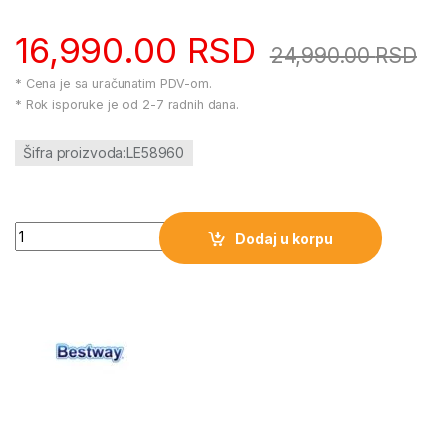
16,990.00
RSD
24,990.00
RSD
* Cena je sa uračunatim PDV-om.
* Rok isporuke je od 2-7 radnih dana.
Šifra proizvoda:LE58960
Automatski robot usisivač za bazen Bestway AquaTronix G150
Dodaj u korpu