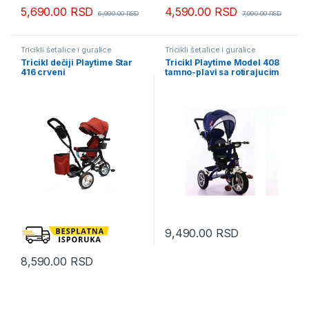
5,690.00
RSD
4,590.00
RSD
6,990.00
RSD
7,990.00
RSD
Tricikli šetalice i guralice
Tricikli šetalice i guralice
Tricikl dečiji Playtime Star
Tricikl Playtime Model 408
416 crveni
tamno-plavi sa rotirajucim
sedistem
9,490.00
RSD
8,590.00
RSD