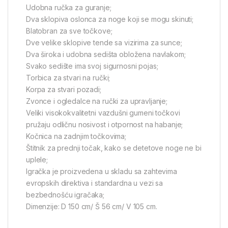
Udobna ručka za guranje;
Dva sklopiva oslonca za noge koji se mogu skinuti;
Blatobran za sve točkove;
Dve velike sklopive tende sa vizirima za sunce;
Dva široka i udobna sedišta obložena navlakom;
Svako sedište ima svoj sigurnosni pojas;
Torbica za stvari na ručki;
Korpa za stvari pozadi;
Zvonce i ogledalce na ručki za upravljanje;
Veliki visokokvalitetni vazdušni gumeni točkovi
pružaju odličnu nosivost i otpornost na habanje;
Kočnica na zadnjim točkovima;
Štitnik za prednji točak, kako se detetove noge ne bi
uplele;
Igračka je proizvedena u skladu sa zahtevima
evropskih direktiva i standardna u vezi sa
bezbednošću igračaka;
Dimenzije: D 150 cm/ Š 56 cm/ V 105 cm.