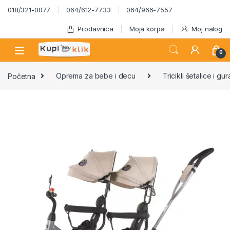
Skip to navigation
Skip to content
018/321-0077
064/612-7733
064/966-7557
Prodavnica
Moja korpa
Moj nalog
0
Početna
Oprema za bebe i decu
Tricikli šetalice i gur