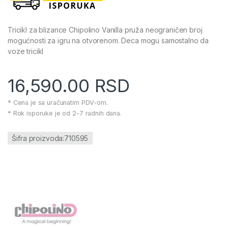
Tricikl za blizance Chipolino Vanilla pruža neograničen broj
mogućnosti za igru na otvorenom. Deca mogu samostalno da
voze tricikl
16,590.00
RSD
* Cena je sa uračunatim PDV-om.
* Rok isporuke je od 2-7 radnih dana.
Šifra proizvoda:710595