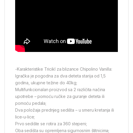
-Karakteristike Tricikl za blizance Chipolino Vanilla:
Igračka je pogodna za dva deteta starija od 1,5
godina, ukupne težine do 40kg;
Multifunkcionalan proizvod sa 2 različita načina
upotrebe – pomoću ručke za guranje deteta ili
pomoću pedala;
Dva položaja prednjeg sedišta – u smeru kretanja ili
lice-u-lice;
Prvo sedište se rotira za 360 stepeni;
Oba sedišta su opremljena sigurnosnim štitnicima;