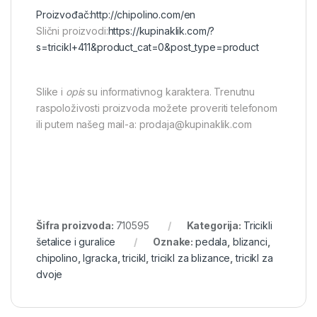
Proizvođač:
http://chipolino.com/en
Slični proizvodi:
https://kupinaklik.com/?
s=tricikl+411&product_cat=0&post_type=product
Slike i
opis
su informativnog karaktera. Trenutnu
raspoloživosti proizvoda možete proveriti telefonom
ili putem našeg mail-a: prodaja@kupinaklik.com
Šifra proizvoda:
710595
Kategorija:
Tricikli
šetalice i guralice
Oznake:
pedala
,
blizanci
,
chipolino
,
Igracka
,
tricikl
,
tricikl za blizance
,
tricikl za
dvoje