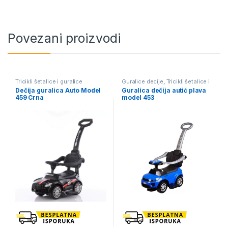
Povezani proizvodi
Tricikli šetalice i guralice
Guralice decije
,
Tricikli šetalice i
guralice
Dečija guralica Auto Model
Guralica dečija autić plava
459 Crna
model 453