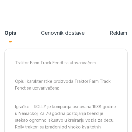
Opis
Cenovnik dostave
Reklamac
Traktor Farm Track Fendt sa utovarivačem
Opis i karakteristike proizvoda Traktor Farm Track
Fendt sa utovarivačem:
Igračke – ROLLY je kompanija osnovana 1938 godine
u Nemačkoj. Za 76 godina postojanja brend je
stekao ogromno iskustvo u kreiranju vozila za decu.
Rolly traktori su izrađeni od visoko kvalitetnih