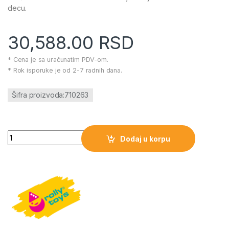
decu.
30,588.00
RSD
* Cena je sa uračunatim PDV-om.
* Rok isporuke je od 2-7 radnih dana.
Šifra proizvoda:710263
Traktor Farm Track Fendt sa utovarivačem količina
Dodaj u korpu