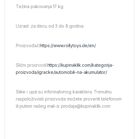
Težina pakovanja:17 kg
Uzrast: za decu od 3 do 8 godina.
Proizvođač:
https://www.rollytoys.de/en/
Slični proizvodi:
https://kupinaklik.com/kategorija-
proizvoda/igracke/automobili-na-akumulator/
Slike i
opis
su informativnog karaktera. Trenutnu
raspoloživosti proizvoda možete proveriti telefonom
ili putem našeg mail-a: prodaja@kupinaklik.com