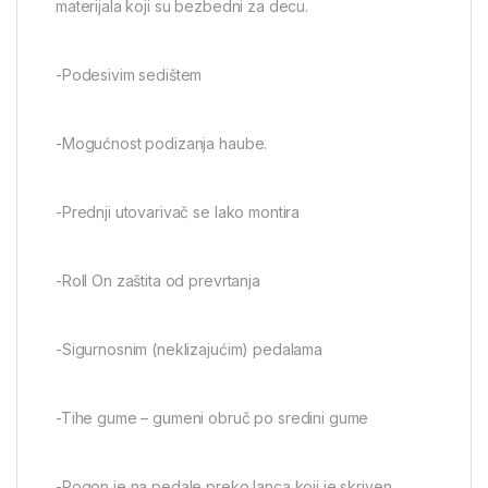
materijala koji su bezbedni za decu.
-Podesivim sedištem
-Mogućnost podizanja haube.
-Prednji utovarivač se lako montira
-Roll On zaštita od prevrtanja
-Sigurnosnim (neklizajućim) pedalama
-Tihe gume – gumeni obruč po sredini gume
-Pogon je na pedale preko lanca koji je skriven