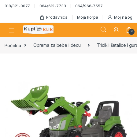
Skip to navigation
Skip to content
018/321-0077
064/612-7733
064/966-7557
Prodavnica
Moja korpa
Moj nalog
0
Početna
Oprema za bebe i decu
Tricikli šetalice i gur