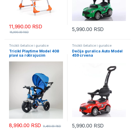
11,990.00
RSD
5,990.00
RSD
15,990.00
RSD
Tricikli šetalice i guralice
Tricikli šetalice i guralice
Tricikl Playtime Model 408
Dečija guralica Auto Model
plavi sa rotirajucim
459 crvena
sedistem
8,990.00
RSD
5,990.00
RSD
9,490.00
RSD