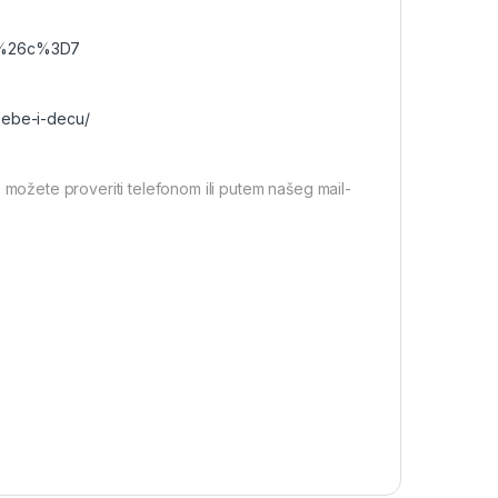
t%26c%3D7
bebe-i-decu/
 možete proveriti telefonom ili putem našeg mail-