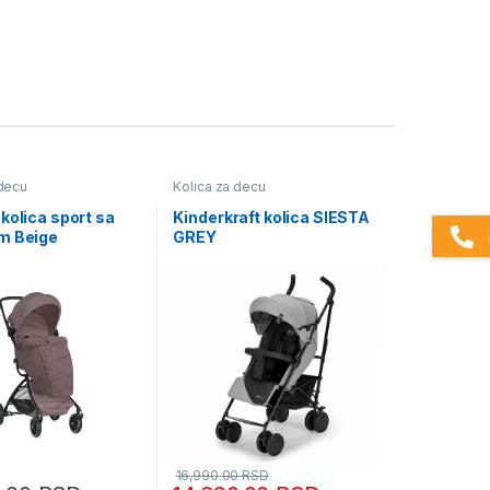
 decu
Kolica za decu
kolica sport sa
Kinderkraft kolica SIESTA
m Beige
GREY
16,990.00
RSD