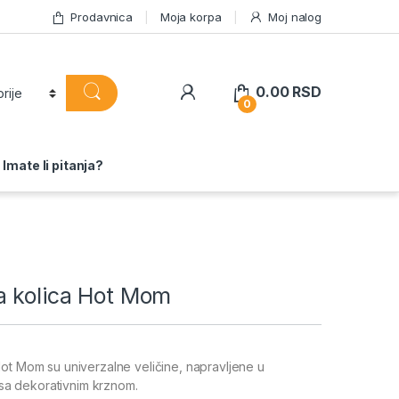
Prodavnica
Moja korpa
Moj nalog
0.00
RSD
0
Imate li pitanja?
a kolica Hot Mom
ot Mom su univerzalne veličine, napravljene u
, sa dekorativnim krznom.