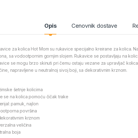
Opis
Cenovnik dostave
Re
avice za kolica Hot Mom su rukavice specijalno kreirane za kolica. 
lona, sa vodootpornim gornjim slojem. Rukavice se postavljaju na kol
avice se mogu brzo skinuti pri čemu ostaju vezane za upravljač kolic
ičine, napravljene u neutralnoj sivoj boji, sa dekorativnim krznom.
zimske šetnje kolicima
e se na kolica pomoću čičak trake
rijal: pamuk, najlon
ootporna površina
dekorativnim krznom
verzalna veličina
tralna boja