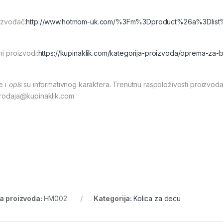
izvođač:
http://www.hotmom-uk.com/%3Fm%3Dproduct%26a%3Dlis
ni proizvodi:
https://kupinaklik.com/kategorija-proizvoda/oprema-za-
e i
opis
su informativnog karaktera. Trenutnu raspoloživosti proizvoda
prodaja@kupinaklik.com
ra proizvoda:
HM002
Kategorija:
Kolica za decu