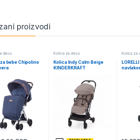
zani proizvodi
za decu
Kolica za decu
Kolica za
 za bebe Chipolino
Kolica Indy Calm Beige
LORELLI 
vera
KINDERKRAFT
navlako