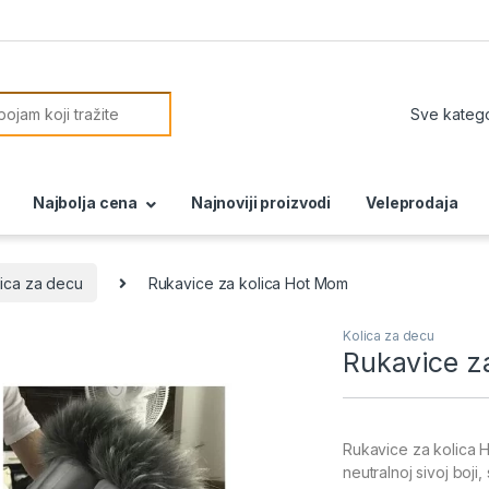
or:
Najbolja cena
Najnoviji proizvodi
Veleprodaja
lica za decu
Rukavice za kolica Hot Mom
Kolica za decu
Rukavice z
Rukavice za kolica H
neutralnoj sivoj boji