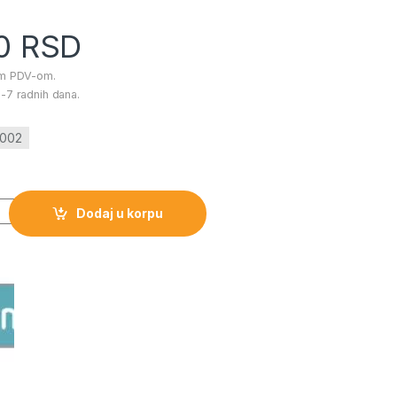
00
RSD
im PDV-om.
-7 radnih dana.
M002
 Hot Mom količina
Dodaj u korpu