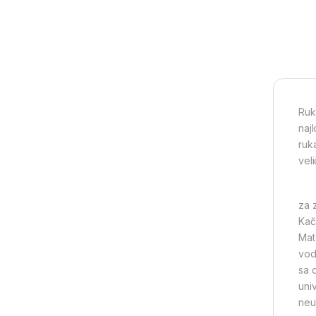
Ruk
naj
ruk
vel
za 
Kač
Mate
vod
sa 
uni
neu