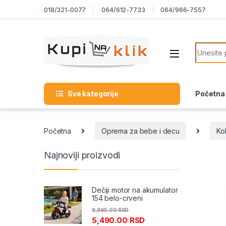
Skip to navigation
Skip to content
018/321-0077
064/612-7733
064/966-7557
Search f
Sve kategorije
Početna
Početna
Oprema za bebe i decu
Ko
Najnoviji proizvodi
Dečiji motor na akumulator
154 belo-crveni
8,990.00
RSD
5,490.00
RSD