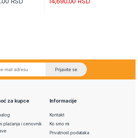
0.00
RSD
14,690.00
RSD
Prijavite se
oć za kupce
Informacije
nalog
Kontakt
ni plaćanja i cenovnik
Ko smo mi
ave
Privatnost podataka