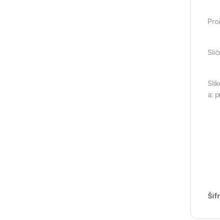
Pro
Slič
Slik
a: 
Šif