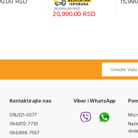
90.00
RSD
15,99
28,990.00
RSD
20,990.00
RSD
Kontaktirajte nas
Viber i WhatsApp
Pom
018/321-0077
Moj 
064/612-7733
Nači
dost
064/966-7557