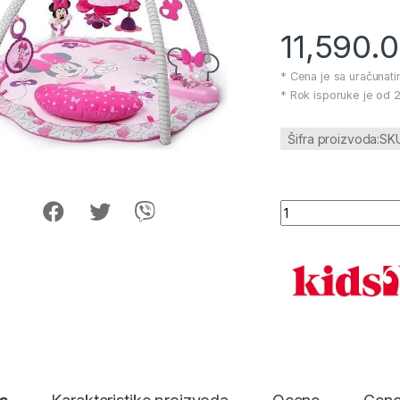
11,590.
* Cena je sa uračunat
* Rok isporuke je od 2
Šifra proizvoda:SK
Podloga za igru Mi