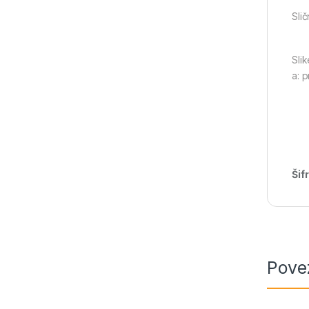
Slič
Slik
a: 
Šif
Pove