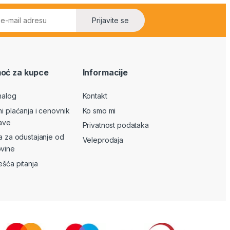
Prijavite se
oć za kupce
Informacije
nalog
Kontakt
ni plaćanja i cenovnik
Ko smo mi
ave
Privatnost podataka
va za odustajanje od
Veleprodaja
vine
ešća pitanja