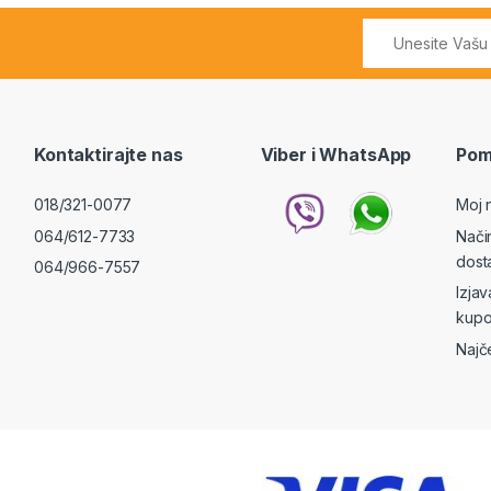
Kontaktirajte nas
Viber i WhatsApp
Pom
018/321-0077
Moj 
064/612-7733
Nači
dost
064/966-7557
Izja
kupo
Najč