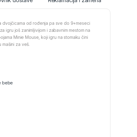
vnik dostave
Reklamacija i zamena
na dvojčicama od rođenja pa sve do 9+meseci
 za igru još zanimljivijom i zabavnim mestom na
bojama Minie Mouse, koji igru na stomaku čini
 mašini za veš.
le bebe