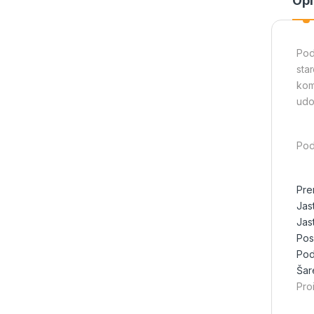
Opi
Pod
sta
kom
udo
Pod
Pre
Jas
Jas
Pose
Pod
Šar
Pro