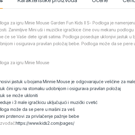
s
Karakteristike proizvoda
Ocene
Ceno
loga za igru Minie Mouse Garden Fun Kids II S- Podloga je namenje
rosti. Zanimljive Mini uši i muzičke igračkice čine ovu mekanu podlogu
e će se Vaše dete igrati satima. Podloga poseduje uklonjivi jastuk u 
bnijom i osigurava pravilan položaj bebe. Podloga može da se pere u
loga za igru Minie Mouse
nosivi jastuk u bojama Minnie Mouse je odgovarajuće veličine za ma
tuk čini igru na stomaku udobnijom i osigurava pravilan položaj
tuk se može ukloniti
duje i 3 male igračkicu uključujući i muzički cvetić
loga može da se pere u mašini za veš
eni prstenovi za privlačenje pažnje bebe
izvođač:
https://www.kids2.com/pages/