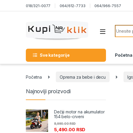
Skip to navigation
Skip to content
018/321-0077
064/612-7733
064/966-7557
Search f
Sve kategorije
Početna
Početna
Oprema za bebe i decu
Ig
Najnoviji proizvodi
Dečiji motor na akumulator
154 belo-crveni
8,990.00
RSD
5,490.00
RSD