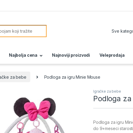
or:
Najbolja cena
Najnoviji proizvodi
Veleprodaja
račke za bebe
Podloga za igru Minie Mouse
Igračke za bebe
Podloga za
Podloga za igru Min
do 9+meseci starosti