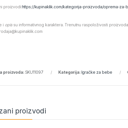
ni proizvodi:
https://kupinaklik.com/kategorija-proizvoda/oprema-za-
e i
opis
su informativnog karaktera. Trenutnu raspoloživosti proizvoda
prodaja@kupinaklik.com
ra proizvoda:
SKU11097
Kategorija:
Igračke za bebe
zani proizvodi