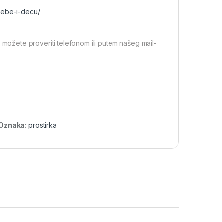
bebe-i-decu/
 možete proveriti telefonom ili putem našeg mail-
Oznaka:
prostirka