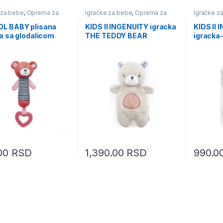
 za bebe
,
Oprema za
Igračke za bebe
,
Oprema za
Igračke z
decu
bebe i decu
bebe i de
L BABY plisana
KIDS II INGENUITY igracka
KIDS II
a sa glodalicom
THE TEDDY BEAR
igracka
.00
RSD
1,390.00
RSD
990.0