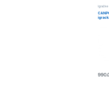
Igračke
bebe i 
CANPO
igrack
990