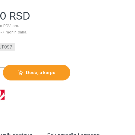
00
RSD
im PDV-om.
-7 radnih dana.
U11097
nie Mouse količina
Dodaj u korpu