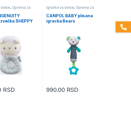
a bebe
,
Oprema za
Igračke za bebe
,
Oprema za
cu
bebe i decu
 INGENUITY
CANPOL BABY plisana
-zvečka SHEPPY
igracka Bears
0
RSD
990.00
RSD