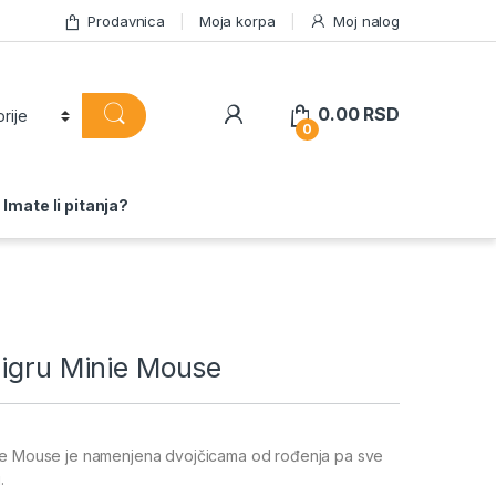
Prodavnica
Moja korpa
Moj nalog
0.00
RSD
0
Imate li pitanja?
 igru Minie Mouse
ie Mouse je namenjena dvojčicama od rođenja pa sve
.