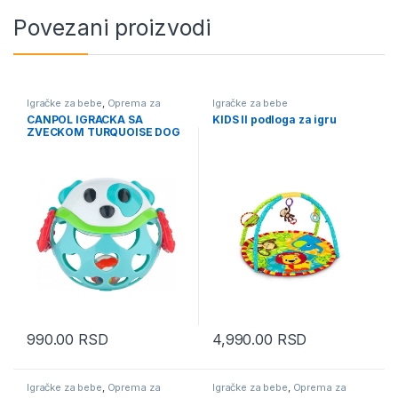
Povezani proizvodi
Igračke za bebe
,
Oprema za
Igračke za bebe
bebe i decu
CANPOL IGRACKA SA
KIDS II podloga za igru
ZVECKOM TURQUOISE DOG
990.00
RSD
4,990.00
RSD
Igračke za bebe
,
Oprema za
Igračke za bebe
,
Oprema za
bebe i decu
bebe i decu
,
Oprema za bebe i