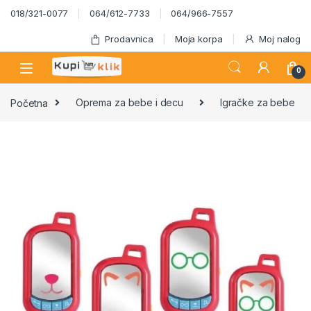
Skip to navigation
Skip to content
018/321-0077
064/612-7733
064/966-7557
Prodavnica
Moja korpa
Moj nalog
0
Početna
Oprema za bebe i decu
Igračke za bebe