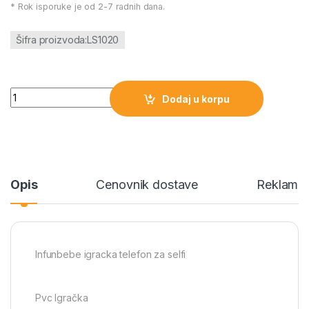
* Rok isporuke je od 2-7 radnih dana.
Šifra proizvoda:LS1020
Infunbebe igracka telefon za selfi količina
Dodaj u korpu
Opis
Cenovnik dostave
Reklamac
Infunbebe igracka telefon za selfi
Pvc Igračka