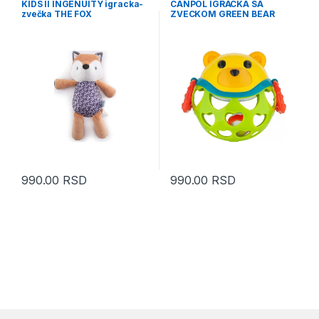
KIDS II INGENUITY igracka-
CANPOL IGRACKA SA
decu - mesečna akcija
zvečka THE FOX
ZVECKOM GREEN BEAR
990.00
RSD
990.00
RSD