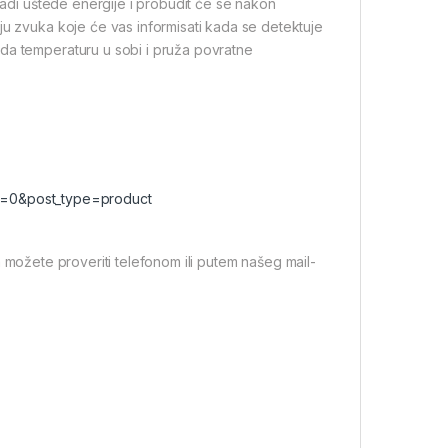
radi uštede energije i probudit će se nakon
u zvuka koje će vas informisati kada se detektuje
da temperaturu u sobi i pruža povratne
t=0&post_type=product
 možete proveriti telefonom ili putem našeg mail-