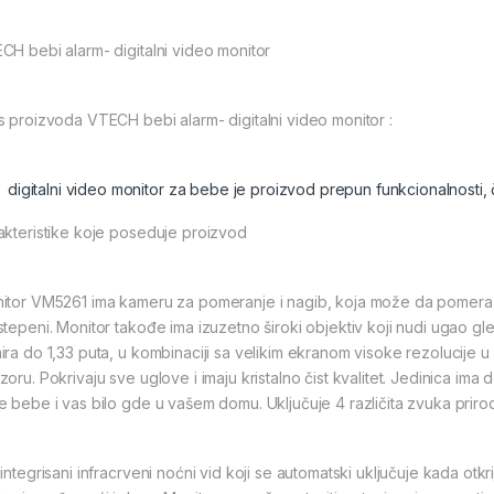
CH bebi alarm- digitalni video monitor
s proizvoda VTECH bebi alarm- digitalni video monitor :
digitalni video monitor za bebe je proizvod prepun funkcionalnosti
akteristike koje poseduje proizvod
itor VM5261 ima kameru za pomeranje i nagib, koja može da pomera 
stepeni. Monitor takođe ima izuzetno široki objektiv koji nudi ugao gl
ira do 1,33 puta, u kombinaciji sa velikim ekranom visoke rezolucije u
zoru. Pokrivaju sve uglove i imaju kristalno čist kvalitet. Jedinica i
e bebe i vas bilo gde u vašem domu. Uključuje 4 različita zvuka priro
integrisani infracrveni noćni vid koji se automatski uključuje kada ot