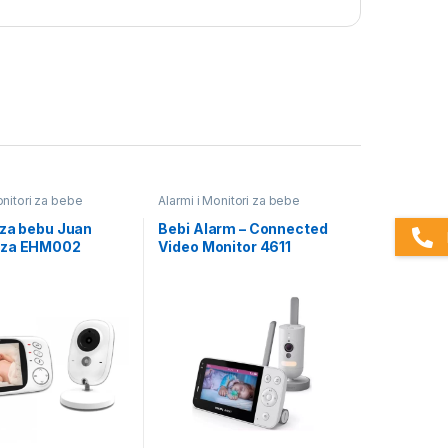
onitori za bebe
Alarmi i Monitori za bebe
 za bebu Juan
Bebi Alarm – Connected
nza EHM002
Video Monitor 4611