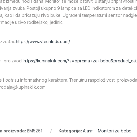
laz između noći i dana. Monitor se može ostaviti u stanju pripravnosti 
rivanja zvuka. Postoji ukupno 9 lampica sa LED indikatorom za detekcij
a, kao i da prikazuju nivo buke. Ugrađeni temperaturni senzor nadgle
rmacije uživo roditeljskoj jedinici.
izvođač:
https://www.vtechkids.com/
ni proizvodi:
https://kupinaklik.com/?s=oprema+za+bebu&product_ca
e i
opis
su informativnog karaktera. Trenutnu raspoloživosti proizvoda
prodaja@kupinaklik.com
ra proizvoda:
BM5261
Kategorija:
Alarmi i Monitori za bebe