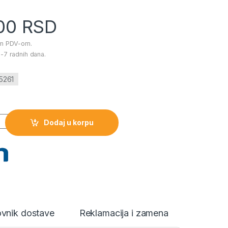
.00
RSD
im PDV-om.
-7 radnih dana.
5261
igitalni video monitor količina
Dodaj u korpu
vnik dostave
Reklamacija i zamena