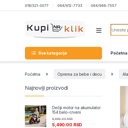
Skip to navigation
Skip to content
018/321-0077
064/612-7733
064/966-7557
Search f
Sve kategorije
Početna
Početna
Oprema za bebe i decu
Ala
Najnoviji proizvodi
Dečiji motor na akumulator
154 belo-crveni
8,990.00
RSD
5,490.00
RSD