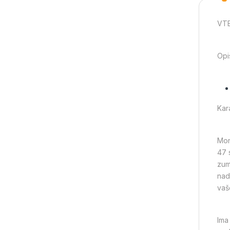
VTE
Opi
Kar
Mon
47 
zum
nad
vaš
Ima 