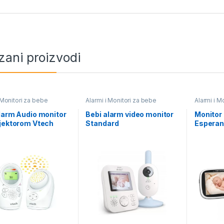
zani proizvodi
 Monitori za bebe
Alarmi i Monitori za bebe
Alarmi i M
larm Audio monitor
Bebi alarm video monitor
Monitor
jektorom Vtech
Standard
Espera