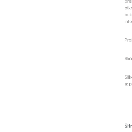
pre
otk
buk
info
Pro
Slič
Slik
a: 
Šif