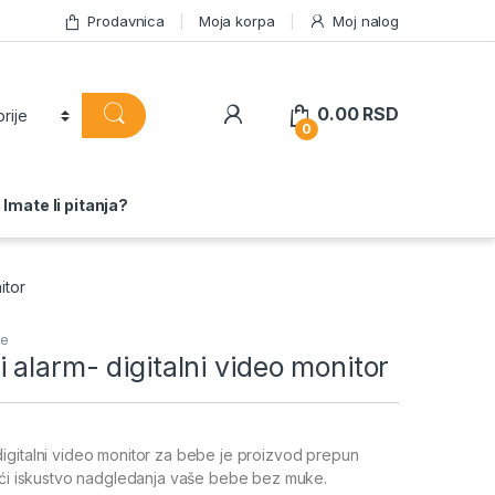
Prodavnica
Moja korpa
Moj nalog
0.00
RSD
0
Imate li pitanja?
itor
be
alarm- digitalni video monitor
igitalni video monitor za bebe je proizvod prepun
eći iskustvo nadgledanja vaše bebe bez muke.