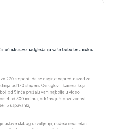
, čineći iskustvo nadgledanja vaše bebe bez muke.
za 270 stepeni i da se naginje napred-nazad za
edanja od 170 stepeni. Ovi uglovi i kamera koja
 boji od 5 inča pružaju vam najbolje u video
ma domet od 300 metara, održavajući povezanost
de i 5 uspavanki,
krije uslove slabog osvetljenja, nudeći neometan