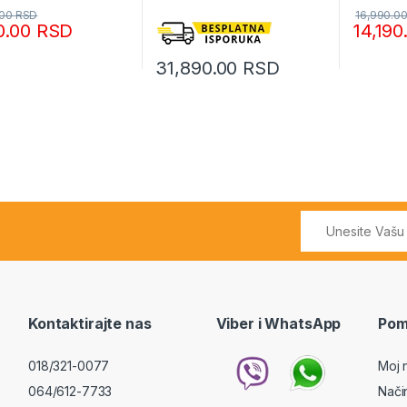
.00
RSD
16,990.0
0.00
RSD
14,19
31,890.00
RSD
Kontaktirajte nas
Viber i WhatsApp
Pom
018/321-0077
Moj 
064/612-7733
Nači