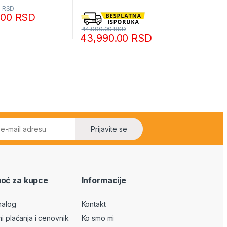
0
RSD
0.00
RSD
44,990.00
RSD
43,990.00
RSD
Prijavite se
oć za kupce
Informacije
nalog
Kontakt
ni plaćanja i cenovnik
Ko smo mi