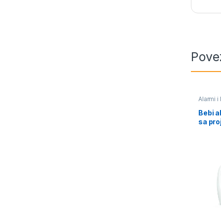
Pove
Alarmi i
Bebi a
sa pro