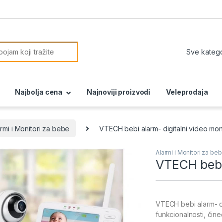
or:
Najbolja cena
Najnoviji proizvodi
Veleprodaja
rmi i Monitori za bebe
VTECH bebi alarm- digitalni video mon
Alarmi i Monitori za be
VTECH bebi 
VTECH bebi alarm- d
funkcionalnosti, čin