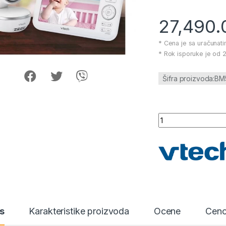
27,490
* Cena je sa uračunat
* Rok isporuke je od 2
Šifra proizvoda:BM
VTECH bebi alarm- d
s
Karakteristike proizvoda
Ocene
Ceno