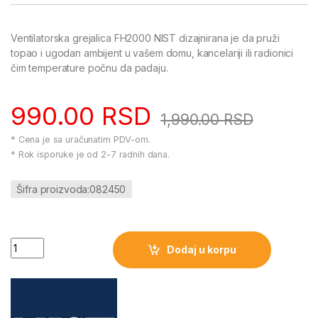
Ventilatorska grejalica FH2000 NIST dizajnirana je da pruži
topao i ugodan ambijent u vašem domu, kancelariji ili radionici
čim temperature počnu da padaju.
990.00
RSD
1,990.00
RSD
* Cena je sa uračunatim PDV-om.
* Rok isporuke je od 2-7 radnih dana.
Šifra proizvoda:082450
Ventilatorska grejalica FH2000 NIST količina
Dodaj u korpu