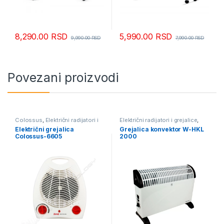
8,290.00
RSD
5,990.00
RSD
9,990.00
RSD
7,990.00
RSD
Povezani proizvodi
Colossus
,
Električni radijatori i
Električni radijatori i grejalice
,
grejalice
,
Grejalice
Grejalice
,
Grejalice i radijatori -
Električni grejalica
Grejalica konvektor W-HKL
RASPRODAJA
Colossus-6605
2000