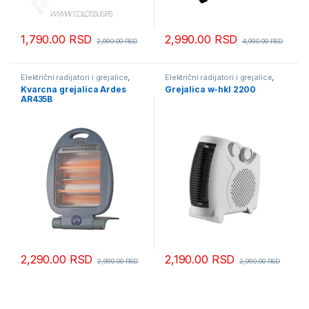
1,790.00
RSD
2,990.00
RSD
2,990.00
RSD
4,990.00
RSD
Električni radijatori i grejalice
,
Električni radijatori i grejalice
,
Grejalice
Grejalice
Kvarcna grejalica Ardes
Grejalica w-hkl 2200
AR435B
2,290.00
RSD
2,190.00
RSD
2,990.00
RSD
2,990.00
RSD