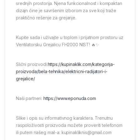
srednjih prostorija. Njena funkcionalnost i kompaktan
dizajn čine je savršenim izborom za sve koji traže
praktično rešenje za grejanje.
Kupite sada i uživajte u toplom i prijatnom prostoru uz
Ventilatorsku Grejalicu FH2000 NIST! 🔥✨
Slični proizvodi:
https://kupinaklik.com/kategorija-
proizvoda/bela-tehnika/elektricni-radijatori-i-
grejalice/
Naši partneri:
https://www.eponuda.com
Slike i opis su informativnog karaktera. Trenutnu
raspoloživosti proizvoda možete proveriti telefonom
ili putem našeg mail-a: kupinakliknis@gmail.com