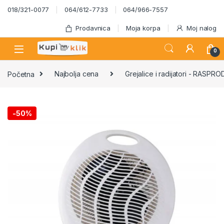
Skip to navigation
Skip to content
018/321-0077
064/612-7733
064/966-7557
Prodavnica
Moja korpa
Moj nalog
0
Početna
Najbolja cena
Grejalice i radijatori - RASPR
-
50%