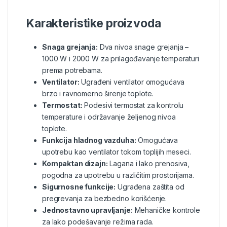
Karakteristike proizvoda
Snaga grejanja:
Dva nivoa snage grejanja –
1000 W i 2000 W za prilagođavanje temperaturi
prema potrebama.
Ventilator:
Ugrađeni ventilator omogućava
brzo i ravnomerno širenje toplote.
Termostat:
Podesivi termostat za kontrolu
temperature i održavanje željenog nivoa
toplote.
Funkcija hladnog vazduha:
Omogućava
upotrebu kao ventilator tokom toplijih meseci.
Kompaktan dizajn:
Lagana i lako prenosiva,
pogodna za upotrebu u različitim prostorijama.
Sigurnosne funkcije:
Ugrađena zaštita od
pregrevanja za bezbedno korišćenje.
Jednostavno upravljanje:
Mehaničke kontrole
za lako podešavanje režima rada.