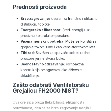
Prednosti proizvoda
Brzo zagrevanje:
Idealan za trenutnu i efikasnu
distribuciju toplote.
Energetska efikasnost:
Štedi energiju uz
preciznu kontrolu temperature.
Višenamenska upotreba:
Može se koristiti za
grejanje tokom zime i kao ventilator tokom leta.
Tihi rad:
Savršen za spavaće sobe i radne
prostore jer ne stvara buku.
Jednostavno održavanje:
Kompaktna
konstrukcija omogućava lako čišćenje i
skladištenje.
Zašto odabrati Ventilatorsku
Grejalicu FH2000 NIST?
Ova grejalica pruža fleksibilnost, efikasnost i
pouzdanost, idealna za brzo zagrevanje manjih i