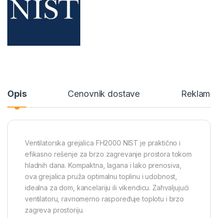
Opis
Cenovnik dostave
Reklamac
Ventilatorska grejalica FH2000 NIST je praktično i
efikasno rešenje za brzo zagrevanje prostora tokom
hladnih dana. Kompaktna, lagana i lako prenosiva,
ova grejalica pruža optimalnu toplinu i udobnost,
idealna za dom, kancelariju ili vikendicu. Zahvaljujući
ventilatoru, ravnomerno raspoređuje toplotu i brzo
zagreva prostoriju.