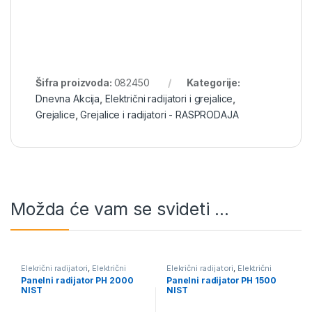
Šifra proizvoda:
082450
Kategorije:
Dnevna Akcija
,
Električni radijatori i grejalice
,
Grejalice
,
Grejalice i radijatori - RASPRODAJA
Možda će vam se svideti …
Elekrični radijatori
,
Električni
Elekrični radijatori
,
Električni
radijatori i grejalice
,
Grejalice i
radijatori i grejalice
Panelni radijator PH 2000
Panelni radijator PH 1500
radijatori - RASPRODAJA
NIST
NIST