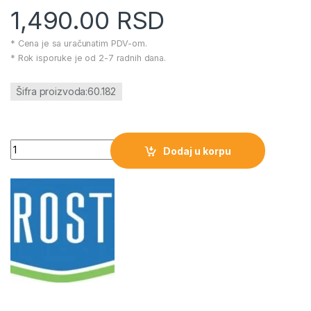
1,490.00
RSD
* Cena je sa uračunatim PDV-om.
* Rok isporuke je od 2-7 radnih dana.
Šifra proizvoda:60.182
Solarni LED reflektor sa PIR senzorom 1W PROSTO količina
Dodaj u korpu