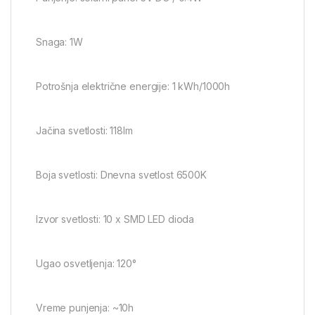
Snaga: 1W
Potrošnja električne energije: 1 kWh/1000h
Jačina svetlosti: 118lm
Boja svetlosti: Dnevna svetlost 6500K
Izvor svetlosti: 10 x SMD LED dioda
Ugao osvetljenja: 120°
Vreme punjenja: ~10h