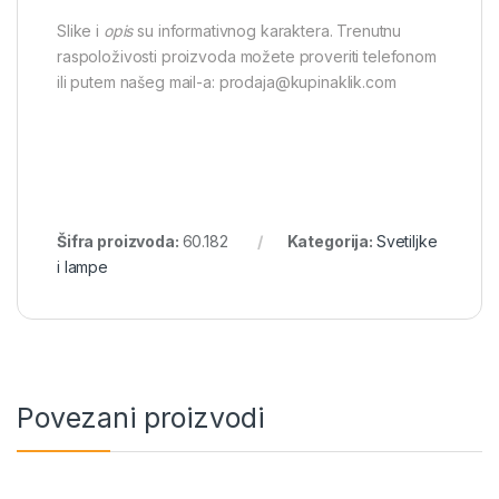
Slike i
opis
su informativnog karaktera. Trenutnu
raspoloživosti proizvoda možete proveriti telefonom
ili putem našeg mail-a: prodaja@kupinaklik.com
Šifra proizvoda:
60.182
Kategorija:
Svetiljke
i lampe
Povezani proizvodi