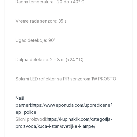
Radna temperatura: -20 do +40° C
Vreme rada senzora: 35 s
Ugao detekcije: 90°
Daljina detekcije: 2 – 8 m (<24 ° C)
Solarni LED reflektor sa PIR senzorom 1W PROSTO
Naši
partneri:
https://www.eponuda.com/uporedicene?
ep=police
Slični proizvodi:
https://kupinaklik.com/kategorija-
proizvoda/kuca-i-stan/svetiljke-i-lampe/