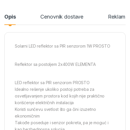
Opis
Cenovnik dostave
Reklamac
Solarni LED reflektor sa PIR senzorom 1W PROSTO
Reflektor sa postoljem 2x400W ELEMENTA
LED reflektor sa PIR senzorom PROSTO
Idealno rešenje ukoliko postoji potreba za
osvetljavanjem prostora kod kojih nije praktično
korišćenje električnih instalacija
Koristi sunčevu svetlost što ga čini izuzetno
ekonomičnim
Takođe poseduje i senzor pokreta, pa je moguć i
kao bezbednosna solucija