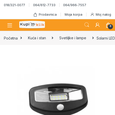
Skip to navigation
Skip to content
018/321-0077
064/612-7733
064/966-7557
Prodavnica
Moja korpa
Moj nalog
0
Početna
Kuća i stan
Svetiljke i lampe
Solarni LE