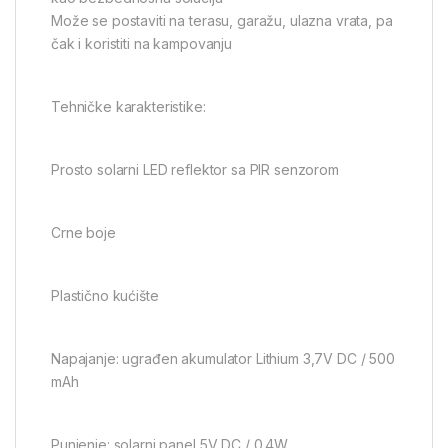
Može se postaviti na terasu, garažu, ulazna vrata, pa
čak i koristiti na kampovanju
Tehničke karakteristike:
Prosto solarni LED reflektor sa PIR senzorom
Crne boje
Plastično kućište
Napajanje: ugrađen akumulator Lithium 3,7V DC / 500
mAh
Punjenje: solarni panel 5V DC / 0.4W