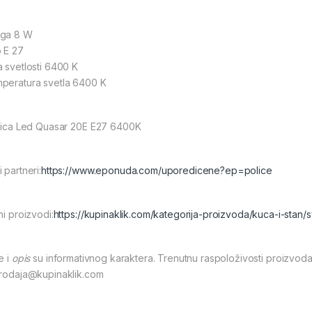
ga 8 W
o E 27
a svetlosti 6400 K
peratura svetla 6400 K
alica Led Quasar 20E E27 6400K
 partneri:
https://www.eponuda.com/uporedicene?ep=police
ni proizvodi:
https://kupinaklik.com/kategorija-proizvoda/kuca-i-stan/s
e i
opis
su informativnog karaktera. Trenutnu raspoloživosti proizvoda
prodaja@kupinaklik.com