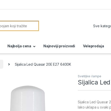
or:
Najbolja cena
Najnoviji proizvodi
Veleprodaja
Sijalica Led Quasar 20E E27 6400K
Svetiljke i lampe
Sijalica L
Sijalica Led Quasar 
lako uklapa u svaki 