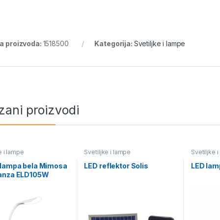
ra proizvoda:
1518500
Kategorija:
Svetiljke i lampe
zani proizvodi
e i lampe
Svetiljke i lampe
Svetiljke 
 lampa bela Mimosa
LED reflektor Solis
LED lam
anza ELD105W