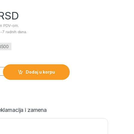
RSD
im PDV-om.
-7 radnih dana.
18500
r 20E E27 6400K količina
Dodaj u korpu
klamacija i zamena