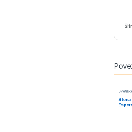
Šif
Pove
Svetiljk
Stona
Esper