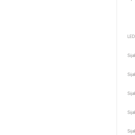
LED
Sij
Sij
Sij
Sij
Sij