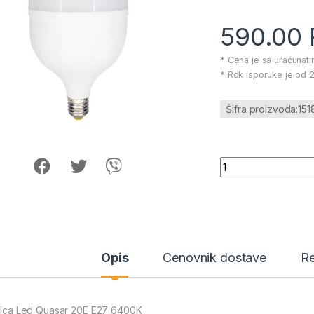
590.00
* Cena je sa uračunat
* Rok isporuke je od 2
Šifra proizvoda:15
Sijalica Led Quasa
Opis
Cenovnik dostave
Re
alica Led Quasar 20E E27 6400K