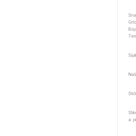
Sna
Grl
Boj
Tem
Sij
Naši
Slič
Slik
a: 