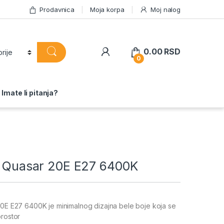
Prodavnica
Moja korpa
Moj nalog
0.00
RSD
0
Imate li pitanja?
ed Quasar 20E E27 6400K
20E E27 6400K je minimalnog dizajna bele boje koja se
prostor