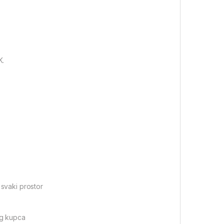
K.
 svaki prostor
og kupca