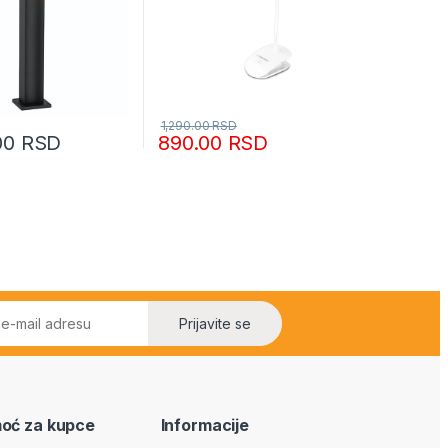
1,290.00
RSD
.00
RSD
890.00
RSD
Prijavite se
oć za kupce
Informacije