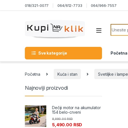
Skip to navigation
Skip to content
018/321-0077
064/612-7733
064/966-7557
Search f
Sve kategorije
Početna
Početna
Kuća i stan
Svetiljke i lampe
Najnoviji proizvodi
Dečiji motor na akumulator
154 belo-crveni
8,990.00
RSD
5,490.00
RSD