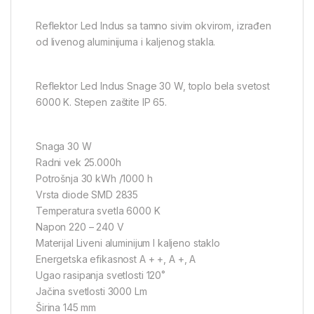
Reflektor Led Indus sa tamno sivim okvirom, izrađen
od livenog aluminijuma i kaljenog stakla.
Reflektor Led Indus Snage 30 W, toplo bela svetost
6000 K. Stepen zaštite IP 65.
Snaga 30 W
Radni vek 25.000h
Potrošnja 30 kWh /1000 h
Vrsta diode SMD 2835
Temperatura svetla 6000 K
Napon 220 – 240 V
Materijal Liveni aluminijum I kaljeno staklo
Energetska efikasnost A + +, A +, A
Ugao rasipanja svetlosti 120˚
Jačina svetlosti 3000 Lm
Širina 145 mm