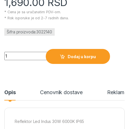
1,690.00
RSD
* Cena je sa uračunatim PDV-om.
* Rok isporuke je od 2-7 radnih dana.
Šifra proizvoda:3022140
Reflektor Led Indus 30W 6000K IP65 količina
Dodaj u korpu
Opis
Cenovnik dostave
Reklamac
Reflektor Led Indus 30W 6000K IP65