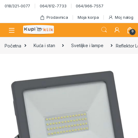
Skip to navigation
Skip to content
018/321-0077
064/612-7733
064/966-7557
Prodavnica
Moja korpa
Moj nalog
0
Početna
Kuća i stan
Svetiljke i lampe
Reflektor 