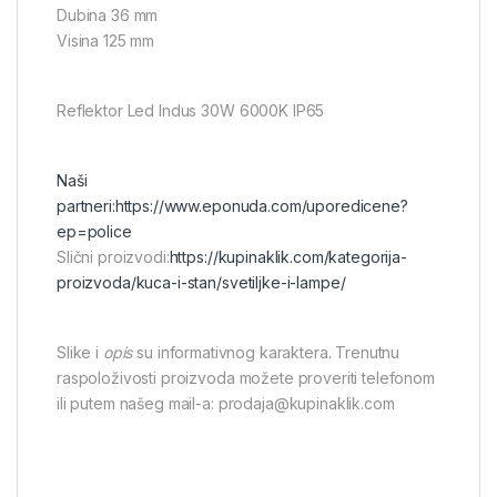
Dubina 36 mm
Visina 125 mm
Reflektor Led Indus 30W 6000K IP65
Naši
partneri:
https://www.eponuda.com/uporedicene?
ep=police
Slični proizvodi:
https://kupinaklik.com/kategorija-
proizvoda/kuca-i-stan/svetiljke-i-lampe/
Slike i
opis
su informativnog karaktera. Trenutnu
raspoloživosti proizvoda možete proveriti telefonom
ili putem našeg mail-a: prodaja@kupinaklik.com