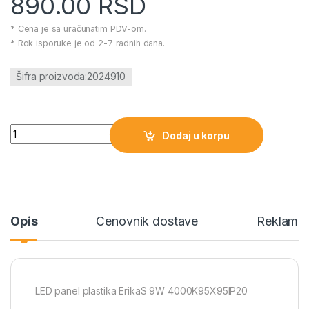
890.00
RSD
* Cena je sa uračunatim PDV-om.
* Rok isporuke je od 2-7 radnih dana.
Šifra proizvoda:2024910
LED panel plastika ErikaS 9W 4000K95X95IP20 količina
Dodaj u korpu
Opis
Cenovnik dostave
Reklamac
LED panel plastika ErikaS 9W 4000K95X95IP20