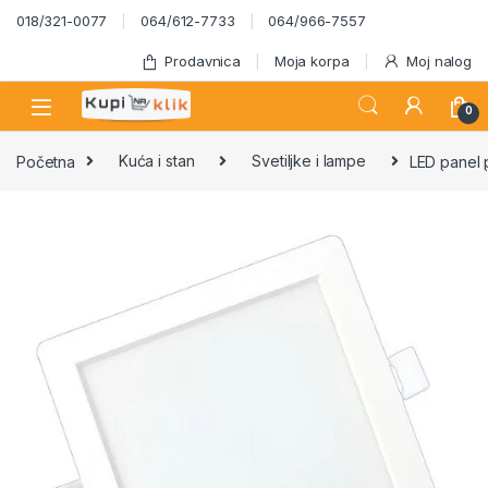
Skip to navigation
Skip to content
018/321-0077
064/612-7733
064/966-7557
Prodavnica
Moja korpa
Moj nalog
0
Početna
Kuća i stan
Svetiljke i lampe
LED panel 