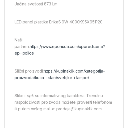
Jačina svetlosti 873 Lm
LED panel plastika ErikaS 9W 4000K95X95IP20
Naši
partneri:
https://www.eponuda.com/uporedicene?
ep=police
Slični proizvodi:
https://kupinaklik.com/kategorija-
proizvoda/kuca-i-stan/svetiljke-i-lampe/
Slike i
opis
su informativnog karaktera. Trenutnu
raspoloživosti proizvoda možete proveriti telefonom
ili putem našeg mail-a: prodaja@kupinaklik.com