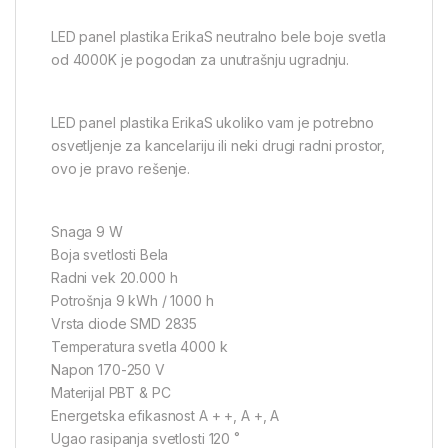
LED panel plastika ErikaS neutralno bele boje svetla
od 4000K je pogodan za unutrašnju ugradnju.
LED panel plastika ErikaS ukoliko vam je potrebno
osvetljenje za kancelariju ili neki drugi radni prostor,
ovo je pravo rešenje.
Snaga 9 W
Boja svetlosti Bela
Radni vek 20.000 h
Potrošnja 9 kWh / 1000 h
Vrsta diode SMD 2835
Temperatura svetla 4000 k
Napon 170-250 V
Materijal PBT & PC
Energetska efikasnost A + +, A +, A
Ugao rasipanja svetlosti 120 ˚